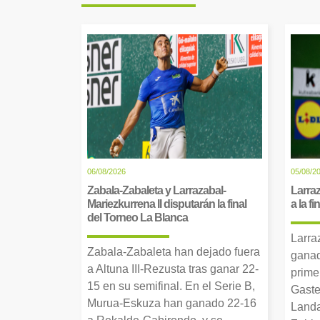
06/08/2026
05/08/2
Zabala-Zabaleta y Larrazabal-
Larraz
Mariezkurrena II disputarán la final
a la f
del Torneo La Blanca
Larra
Zabala-Zabaleta han dejado fuera
ganad
a Altuna III-Rezusta tras ganar 22-
prime
15 en su semifinal. En el Serie B,
Gaste
Murua-Eskuza han ganado 22-16
Landa