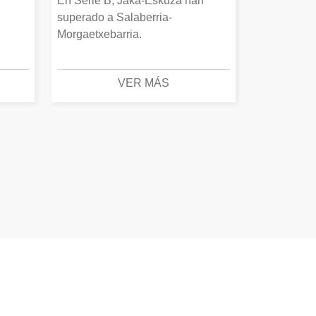
En Serie B, Jaka-Eskuza han
superado a Salaberria-
Morgaetxebarria.
VER MÁS