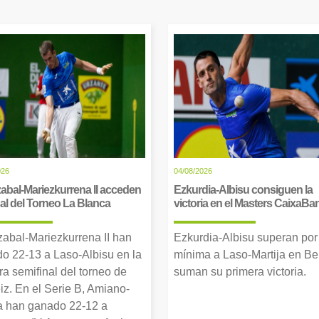
026
04/08/2026
abal-Mariezkurrena II acceden
Ezkurdia-Albisu consiguen la
inal del Torneo La Blanca
victoria en el Masters CaixaBa
zabal-Mariezkurrena II han
Ezkurdia-Albisu superan por
o 22-13 a Laso-Albisu en la
mínima a Laso-Martija en Ber
ra semifinal del torneo de
suman su primera victoria.
iz. En el Serie B, Amiano-
 han ganado 22-12 a