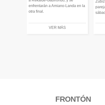
a Rekalde-Gabirondo, y se
Zubiz
enfrentarán a Amiano-Landa en la
parej
otra final.
sábad
VER MÁS
FRONTÓN