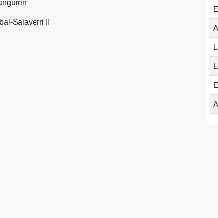
ranguren
E
al-Salaverri II
A
L
L
E
A