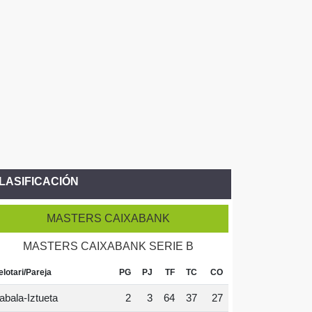
LASIFICACIÓN
MASTERS CAIXABANK
MASTERS CAIXABANK SERIE B
elotari/Pareja
PG
PJ
TF
TC
CO
abala-Iztueta
2
3
64
37
27