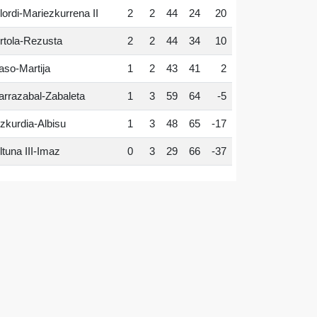
lordi-Mariezkurrena II
2
2
44
24
20
rtola-Rezusta
2
2
44
34
10
aso-Martija
1
2
43
41
2
arrazabal-Zabaleta
1
3
59
64
-5
zkurdia-Albisu
1
3
48
65
-17
ltuna III-Imaz
0
3
29
66
-37