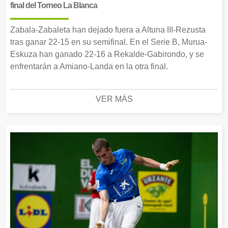
final del Torneo La Blanca
Zabala-Zabaleta han dejado fuera a Altuna III-Rezusta
tras ganar 22-15 en su semifinal. En el Serie B, Murua-
Eskuza han ganado 22-16 a Rekalde-Gabirondo, y se
enfrentarán a Amiano-Landa en la otra final.
VER MÁS