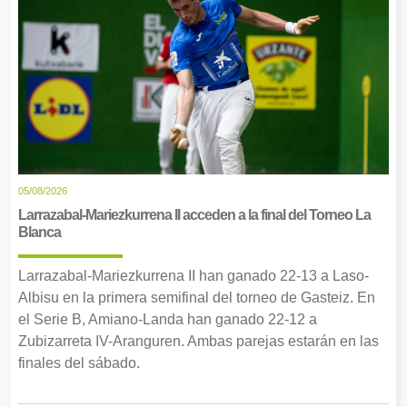
05/08/2026
Larrazabal-Mariezkurrena II acceden a la final del Torneo La
Blanca
Larrazabal-Mariezkurrena II han ganado 22-13 a Laso-
Albisu en la primera semifinal del torneo de Gasteiz. En
el Serie B, Amiano-Landa han ganado 22-12 a
Zubizarreta IV-Aranguren. Ambas parejas estarán en las
finales del sábado.