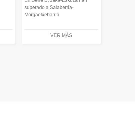
En Serie B, Jaka-Eskuza han
superado a Salaberria-
Morgaetxebarria.
VER MÁS