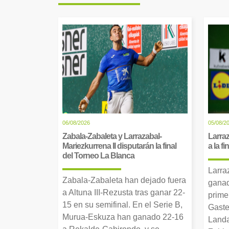
06/08/2026
05/08/2
Zabala-Zabaleta y Larrazabal-
Larraz
Mariezkurrena II disputarán la final
a la f
del Torneo La Blanca
Larra
Zabala-Zabaleta han dejado fuera
ganad
a Altuna III-Rezusta tras ganar 22-
prime
15 en su semifinal. En el Serie B,
Gaste
Murua-Eskuza han ganado 22-16
Landa