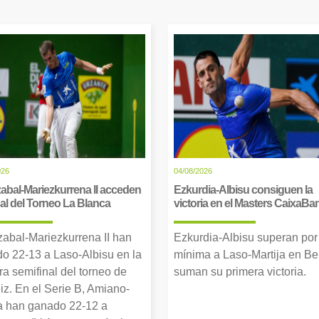
026
04/08/2026
abal-Mariezkurrena II acceden
Ezkurdia-Albisu consiguen la
inal del Torneo La Blanca
victoria en el Masters CaixaBa
zabal-Mariezkurrena II han
Ezkurdia-Albisu superan por
o 22-13 a Laso-Albisu en la
mínima a Laso-Martija en Ber
ra semifinal del torneo de
suman su primera victoria.
iz. En el Serie B, Amiano-
 han ganado 22-12 a