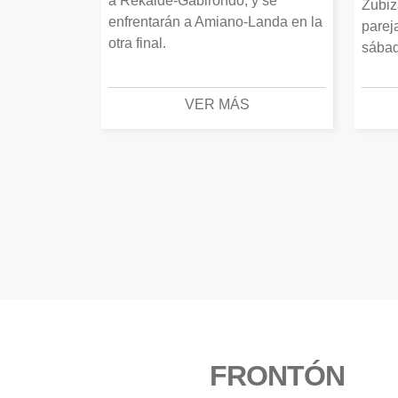
a Rekalde-Gabirondo, y se
Zubiz
enfrentarán a Amiano-Landa en la
parej
otra final.
sábad
VER MÁS
FRONTÓN