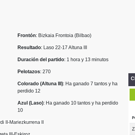
Frontón
: Bizkaia Frontoia (Bilbao)
Resultado
: Laso 22-17 Altuna III
Duración del partido
: 1 hora y 13 minutos
Pelotazos
: 270
C
Colorado (Altuna III)
: Ha ganado 7 tantos y ha
perdido 12
Azul (Laso)
: Ha ganado 10 tantos y ha perdido
10
P
di II-Mariezkurrena II
Z
eta III-Eskiroz