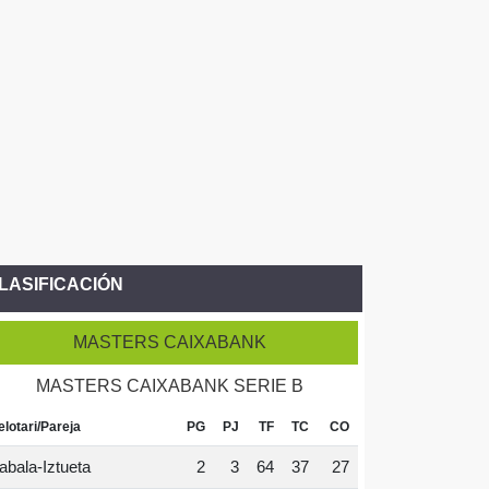
LASIFICACIÓN
MASTERS CAIXABANK
MASTERS CAIXABANK SERIE B
elotari/Pareja
PG
PJ
TF
TC
CO
abala-Iztueta
2
3
64
37
27