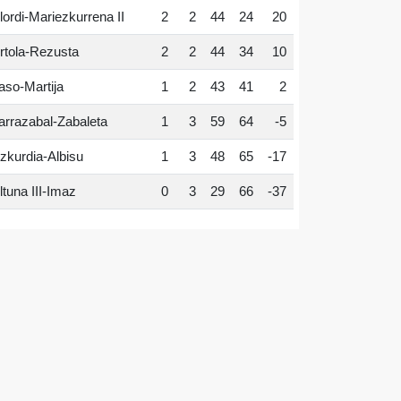
lordi-Mariezkurrena II
2
2
44
24
20
rtola-Rezusta
2
2
44
34
10
aso-Martija
1
2
43
41
2
arrazabal-Zabaleta
1
3
59
64
-5
zkurdia-Albisu
1
3
48
65
-17
ltuna III-Imaz
0
3
29
66
-37