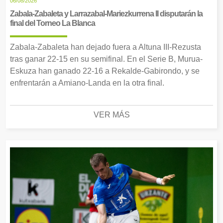
06/08/2026
Zabala-Zabaleta y Larrazabal-Mariezkurrena II disputarán la
final del Torneo La Blanca
Zabala-Zabaleta han dejado fuera a Altuna III-Rezusta
tras ganar 22-15 en su semifinal. En el Serie B, Murua-
Eskuza han ganado 22-16 a Rekalde-Gabirondo, y se
enfrentarán a Amiano-Landa en la otra final.
VER MÁS