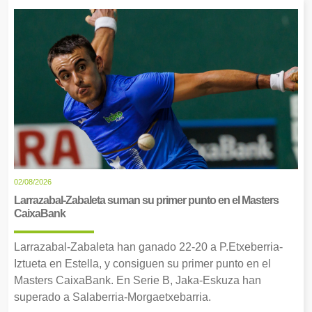
02/08/2026
Larrazabal-Zabaleta suman su primer punto en el Masters
CaixaBank
Larrazabal-Zabaleta han ganado 22-20 a P.Etxeberria-
Iztueta en Estella, y consiguen su primer punto en el
Masters CaixaBank. En Serie B, Jaka-Eskuza han
superado a Salaberria-Morgaetxebarria.