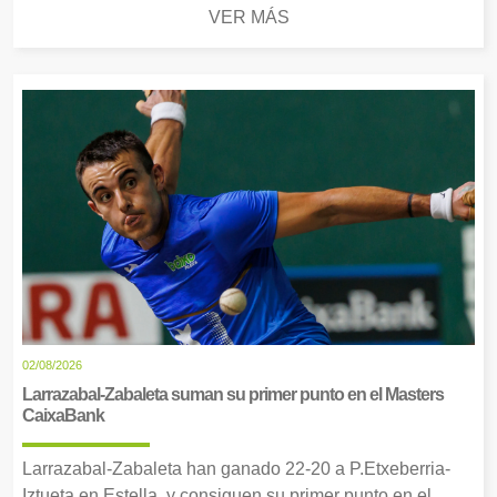
VER MÁS
02/08/2026
Larrazabal-Zabaleta suman su primer punto en el Masters
CaixaBank
Larrazabal-Zabaleta han ganado 22-20 a P.Etxeberria-
Iztueta en Estella, y consiguen su primer punto en el