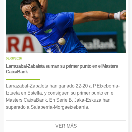
02/08/2026
Larrazabal-Zabaleta suman su primer punto en el Masters
CaixaBank
Larrazabal-Zabaleta han ganado 22-20 a P.Etxeberria-
Iztueta en Estella, y consiguen su primer punto en el
Masters CaixaBank. En Serie B, Jaka-Eskuza han
superado a Salaberria-Morgaetxebarria.
VER MÁS