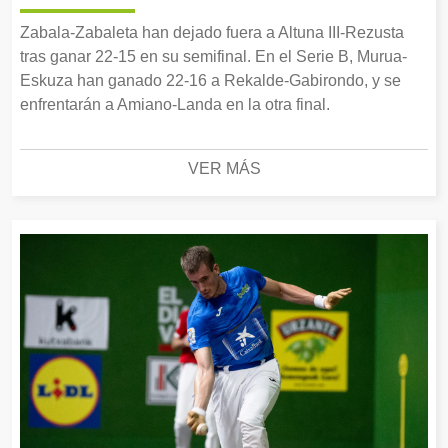
Zabala-Zabaleta han dejado fuera a Altuna III-Rezusta
tras ganar 22-15 en su semifinal. En el Serie B, Murua-
Eskuza han ganado 22-16 a Rekalde-Gabirondo, y se
enfrentarán a Amiano-Landa en la otra final.
VER MÁS