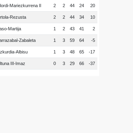
lordi-Mariezkurrena II
2
2
44
24
20
rtola-Rezusta
2
2
44
34
10
aso-Martija
1
2
43
41
2
arrazabal-Zabaleta
1
3
59
64
-5
zkurdia-Albisu
1
3
48
65
-17
ltuna III-Imaz
0
3
29
66
-37