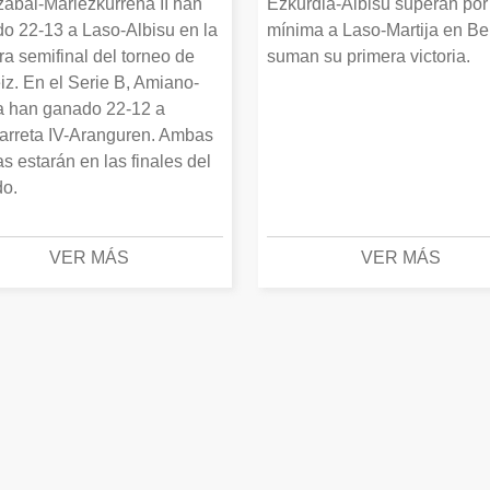
zabal-Mariezkurrena II han
Ezkurdia-Albisu superan por
o 22-13 a Laso-Albisu en la
mínima a Laso-Martija en Ber
ra semifinal del torneo de
suman su primera victoria.
iz. En el Serie B, Amiano-
 han ganado 22-12 a
arreta IV-Aranguren. Ambas
as estarán en las finales del
o.
VER MÁS
VER MÁS