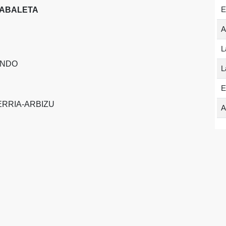
E
ZABALETA
A
L
ONDO
L
E
RRIA-ARBIZU
A