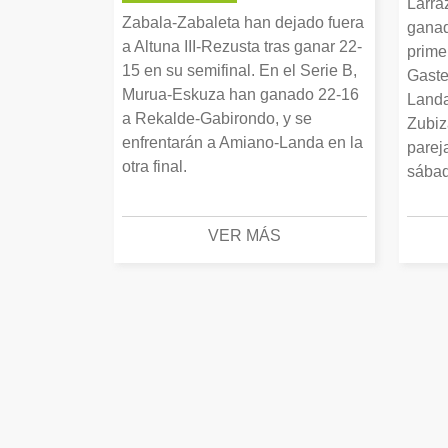
Larra
Zabala-Zabaleta han dejado fuera
ganad
a Altuna III-Rezusta tras ganar 22-
prime
15 en su semifinal. En el Serie B,
Gaste
Murua-Eskuza han ganado 22-16
Landa
a Rekalde-Gabirondo, y se
Zubiz
enfrentarán a Amiano-Landa en la
parej
otra final.
sábad
VER MÁS