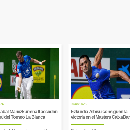
026
04/08/2026
abal-Mariezkurrena II acceden
Ezkurdia-Albisu consiguen la
inal del Torneo La Blanca
victoria en el Masters CaixaBa