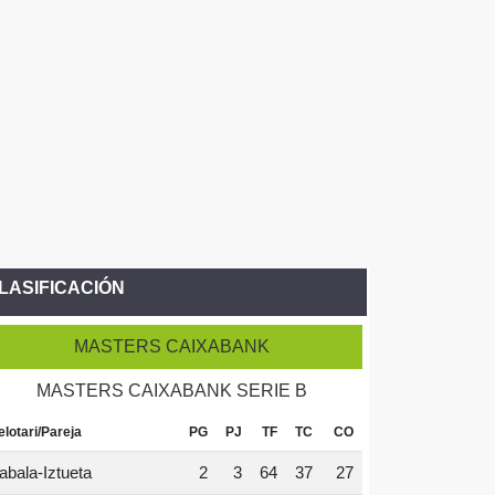
LASIFICACIÓN
MASTERS CAIXABANK
MASTERS CAIXABANK SERIE B
elotari/Pareja
PG
PJ
TF
TC
CO
abala-Iztueta
2
3
64
37
27