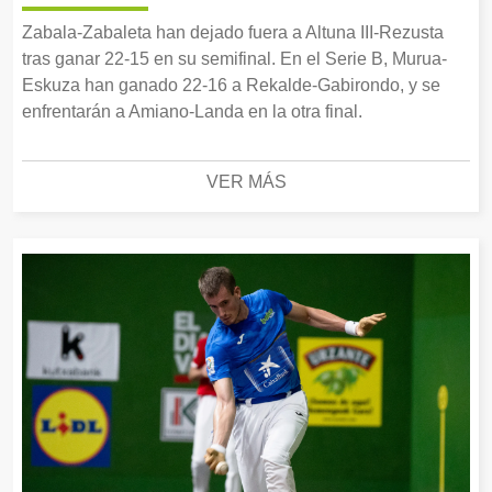
Zabala-Zabaleta han dejado fuera a Altuna III-Rezusta
tras ganar 22-15 en su semifinal. En el Serie B, Murua-
Eskuza han ganado 22-16 a Rekalde-Gabirondo, y se
enfrentarán a Amiano-Landa en la otra final.
VER MÁS