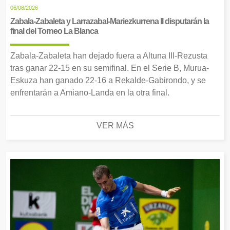
06/08/2026
Zabala-Zabaleta y Larrazabal-Mariezkurrena II disputarán la
final del Torneo La Blanca
Zabala-Zabaleta han dejado fuera a Altuna III-Rezusta
tras ganar 22-15 en su semifinal. En el Serie B, Murua-
Eskuza han ganado 22-16 a Rekalde-Gabirondo, y se
enfrentarán a Amiano-Landa en la otra final.
VER MÁS