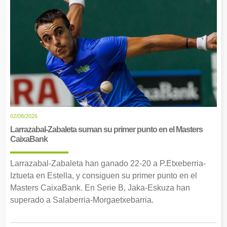
02/08/2026
Larrazabal-Zabaleta suman su primer punto en el Masters
CaixaBank
Larrazabal-Zabaleta han ganado 22-20 a P.Etxeberria-
Iztueta en Estella, y consiguen su primer punto en el
Masters CaixaBank. En Serie B, Jaka-Eskuza han
superado a Salaberria-Morgaetxebarria.