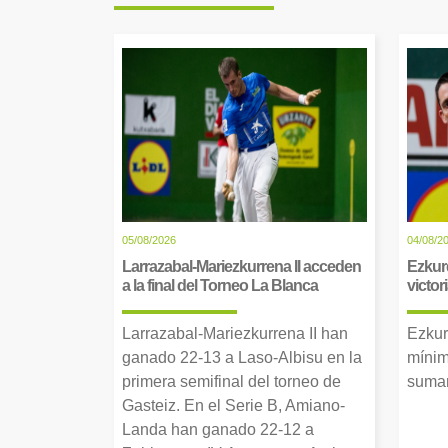
05/08/2026
04/08/2
Larrazabal-Mariezkurrena II acceden
Ezkur
a la final del Torneo La Blanca
victor
Larrazabal-Mariezkurrena II han
Ezkur
ganado 22-13 a Laso-Albisu en la
mínim
primera semifinal del torneo de
suman
Gasteiz. En el Serie B, Amiano-
Landa han ganado 22-12 a