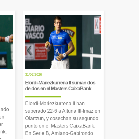
31/07/2026
Elordi-Mariezkurrena II suman dos
de dos en el Masters CaixaBank
Elordi-Mariezkurrena II han
nado
superado 22-6 a Altuna III-Imaz en
en
Oiartzun, y cosechan su segundo
er
punto en el Masters CaixaBank.
nk.
En Serie B, Amiano-Gabirondo