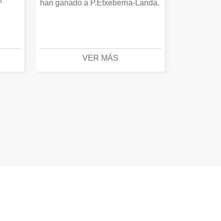
n
han ganado a P.Etxeberria-Landa.
VER MÁS