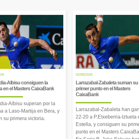
026
02/08/2026
dia-Albisu consiguen la
Larrazabal-Zabaleta suman su
ia en el Masters CaixaBank
primer punto en el Masters
CaixaBank
dia-Albisu superan por la
Larrazabal-Zabaleta han ga
a a Laso-Martija en Bera, y
22-20 a P.Etxeberria-Iztueta 
 su primera victoria.
Estella, y consiguen su prim
punto en el Masters CaixaBa