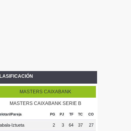
LASIFICACIÓN
MASTERS CAIXABANK
MASTERS CAIXABANK SERIE B
elotari/Pareja
PG
PJ
TF
TC
CO
abala-Iztueta
2
3
64
37
27