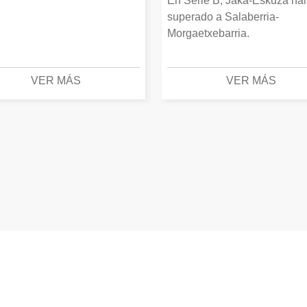
En Serie B, Jaka-Eskuza ha
superado a Salaberria-
Morgaetxebarria.
VER MÁS
VER MÁS