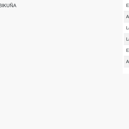
E
A-BIKUÑA
A
L
L
E
A