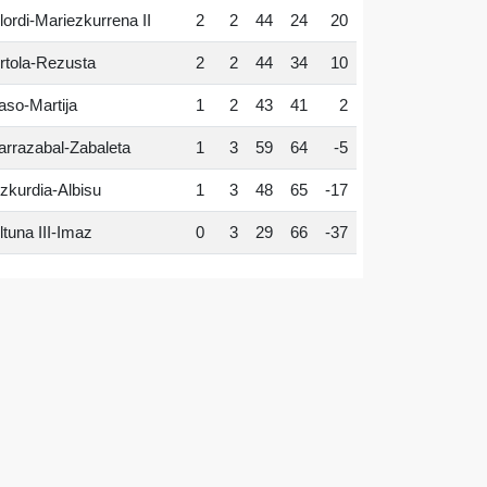
lordi-Mariezkurrena II
2
2
44
24
20
rtola-Rezusta
2
2
44
34
10
aso-Martija
1
2
43
41
2
arrazabal-Zabaleta
1
3
59
64
-5
zkurdia-Albisu
1
3
48
65
-17
ltuna III-Imaz
0
3
29
66
-37