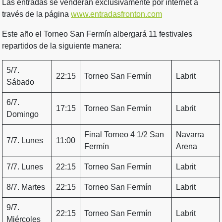
Las entradas se venderán exclusivamente por internet a
través de la página
www.entradasfronton.com
Este año el Torneo San Fermín albergará 11 festivales
repartidos de la siguiente manera:
5/7.
22:15
Torneo San Fermín
Labrit
Sábado
6/7.
17:15
Torneo San Fermín
Labrit
Domingo
Final Torneo 4 1/2 San
Navarra
7/7. Lunes
11:00
Fermín
Arena
7/7. Lunes
22:15
Torneo San Fermín
Labrit
8/7. Martes
22:15
Torneo San Fermín
Labrit
9/7.
22:15
Torneo San Fermín
Labrit
Miércoles