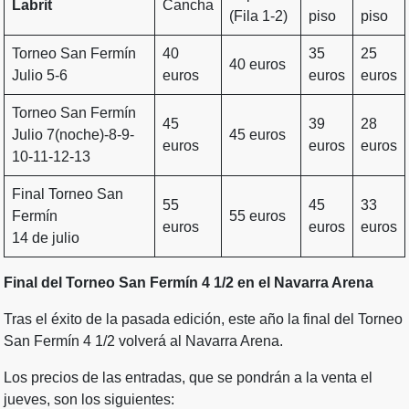
Labrit
Cancha
(Fila 1-2)
piso
piso
Torneo San Fermín
40
35
25
40 euros
Julio 5-6
euros
euros
euros
Torneo San Fermín
45
39
28
Julio 7(noche)-8-9-
45 euros
euros
euros
euros
10-11-12-13
Final Torneo San
55
45
33
Fermín
55 euros
euros
euros
euros
14 de julio
Final del Torneo San Fermín 4 1/2 en el Navarra Arena
Tras el éxito de la pasada edición, este año la final del Torneo
San Fermín 4 1/2 volverá al Navarra Arena.
Los precios de las entradas, que se pondrán a la venta el
jueves, son los siguientes: