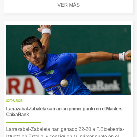
VER MÁS
02/08/2026
Larrazabal-Zabaleta suman su primer punto en el Masters
CaixaBank
Larrazabal-Zabaleta han ganado 22-20 a P.Etxeberria-
Iztueta en Estella, y consiguen su primer punto en el