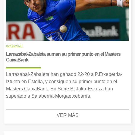
02/08/2026
Larrazabal-Zabaleta suman su primer punto en el Masters
CaixaBank
Larrazabal-Zabaleta han ganado 22-20 a P.Etxeberria-
Iztueta en Estella, y consiguen su primer punto en el
Masters CaixaBank. En Serie B, Jaka-Eskuza han
superado a Salaberria-Morgaetxebarria.
VER MÁS