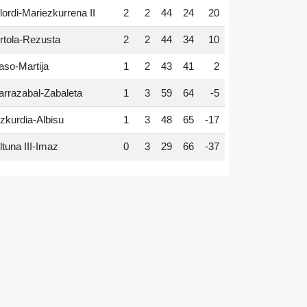
lordi-Mariezkurrena II
2
2
44
24
20
rtola-Rezusta
2
2
44
34
10
aso-Martija
1
2
43
41
2
arrazabal-Zabaleta
1
3
59
64
-5
zkurdia-Albisu
1
3
48
65
-17
ltuna III-Imaz
0
3
29
66
-37