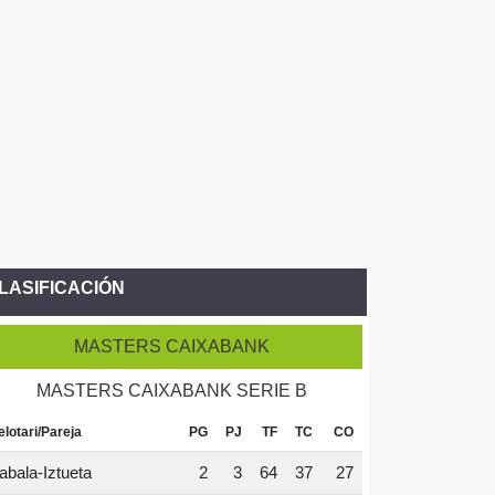
LASIFICACIÓN
MASTERS CAIXABANK
MASTERS CAIXABANK SERIE B
elotari/Pareja
PG
PJ
TF
TC
CO
abala-Iztueta
2
3
64
37
27