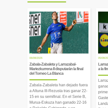
06/08/2026
05/08/2
Zabala-Zabaleta y Larrazabal-
Larraz
Mariezkurrena II disputarán la final
a la f
del Torneo La Blanca
Larra
Zabala-Zabaleta han dejado fuera
ganad
a Altuna III-Rezusta tras ganar 22-
prime
15 en su semifinal. En el Serie B,
Gaste
Murua-Eskuza han ganado 22-16
Landa