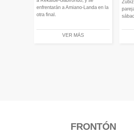
a Rekalde-Gabirondo, y se
Zubiz
enfrentarán a Amiano-Landa en la
parej
otra final.
sábad
VER MÁS
FRONTÓN