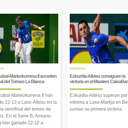
026
04/08/2026
abal-Mariezkurrena II acceden
Ezkurdia-Albisu consiguen la
inal del Torneo La Blanca
victoria en el Masters CaixaBa
zabal-Mariezkurrena II han
Ezkurdia-Albisu superan por
o 22-13 a Laso-Albisu en la
mínima a Laso-Martija en Ber
ra semifinal del torneo de
suman su primera victoria.
iz. En el Serie B, Amiano-
 han ganado 22-12 a