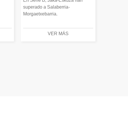
En Serie B, Jaka-Eskuza han
superado a Salaberria-
Morgaetxebarria.
VER MÁS