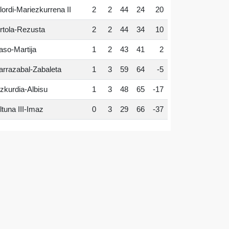
lordi-Mariezkurrena II
2
2
44
24
20
rtola-Rezusta
2
2
44
34
10
aso-Martija
1
2
43
41
2
arrazabal-Zabaleta
1
3
59
64
-5
zkurdia-Albisu
1
3
48
65
-17
ltuna III-Imaz
0
3
29
66
-37