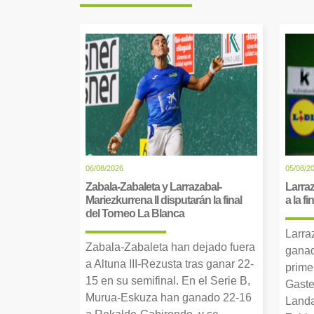
06/08/2026
05/08/2
Zabala-Zabaleta y Larrazabal-
Larraz
Mariezkurrena II disputarán la final
a la f
del Torneo La Blanca
Larra
Zabala-Zabaleta han dejado fuera
ganad
a Altuna III-Rezusta tras ganar 22-
prime
15 en su semifinal. En el Serie B,
Gaste
Murua-Eskuza han ganado 22-16
Landa