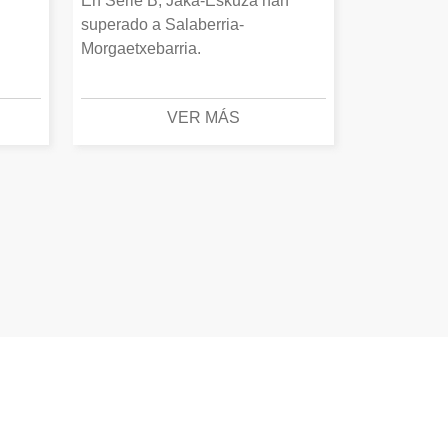
En Serie B, Jaka-Eskuza han
superado a Salaberria-
Morgaetxebarria.
VER MÁS