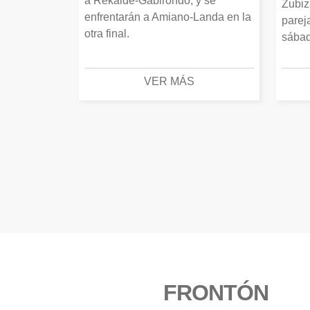
a Rekalde-Gabirondo, y se
Zubiz
enfrentarán a Amiano-Landa en la
parej
otra final.
sábad
VER MÁS
FRONTÓN