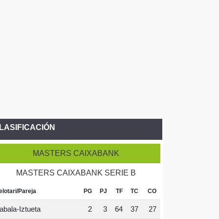
LASIFICACIÓN
MASTERS CAIXABANK
MASTERS CAIXABANK SERIE B
elotari/Pareja
PG
PJ
TF
TC
CO
abala-Iztueta
2
3
64
37
27