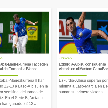
026
04/08/2026
abal-Mariezkurrena II acceden
Ezkurdia-Albisu consiguen la
inal del Torneo La Blanca
victoria en el Masters CaixaBa
zabal-Mariezkurrena II han
Ezkurdia-Albisu superan por
o 22-13 a Laso-Albisu en la
mínima a Laso-Martija en Ber
ra semifinal del torneo de
suman su primera victoria.
iz. En el Serie B, Amiano-
 han ganado 22-12 a