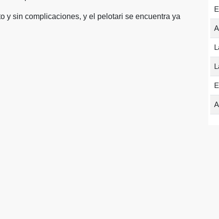
E
to y sin complicaciones, y el pelotari se encuentra ya
A
L
L
E
A