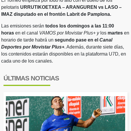
El Torneo empieza por todo lo alto con el duelo de los
pelotaris
URRUTIKOETXEA – ARANGUREN vs LASO –
IMAZ disputado en el frontón Labrit de Pamplona.
Las emisiones serán
todos los domingos a las 11:00
horas
en el canal
VAMOS por Movistar Plus+ y
los
martes
en
horario de tarde habrá un
segundo pase en el
Canal
Deportes por Movistar Plus+
. Además, durante siete días,
los contenidos estarán disponibles en la plataforma U7D, en
cada uno de los canales.
ÚLTIMAS NOTICIAS