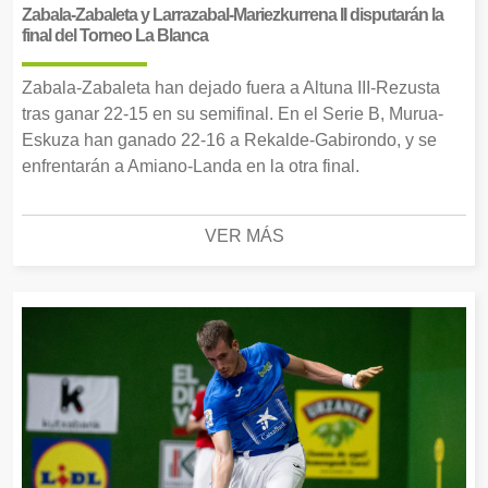
Zabala-Zabaleta y Larrazabal-Mariezkurrena II disputarán la
final del Torneo La Blanca
Zabala-Zabaleta han dejado fuera a Altuna III-Rezusta
tras ganar 22-15 en su semifinal. En el Serie B, Murua-
Eskuza han ganado 22-16 a Rekalde-Gabirondo, y se
enfrentarán a Amiano-Landa en la otra final.
VER MÁS