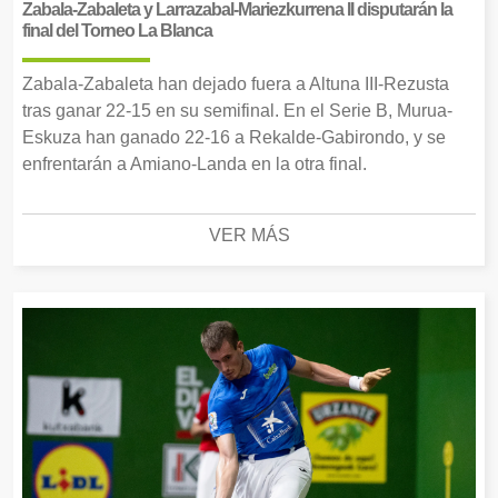
Zabala-Zabaleta y Larrazabal-Mariezkurrena II disputarán la
final del Torneo La Blanca
Zabala-Zabaleta han dejado fuera a Altuna III-Rezusta
tras ganar 22-15 en su semifinal. En el Serie B, Murua-
Eskuza han ganado 22-16 a Rekalde-Gabirondo, y se
enfrentarán a Amiano-Landa en la otra final.
VER MÁS