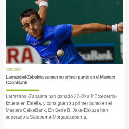
02/08/2026
Larrazabal-Zabaleta suman su primer punto en el Masters
CaixaBank
Larrazabal-Zabaleta han ganado 22-20 a P.Etxeberria-
Iztueta en Estella, y consiguen su primer punto en el
Masters CaixaBank. En Serie B, Jaka-Eskuza han
superado a Salaberria-Morgaetxebarria.