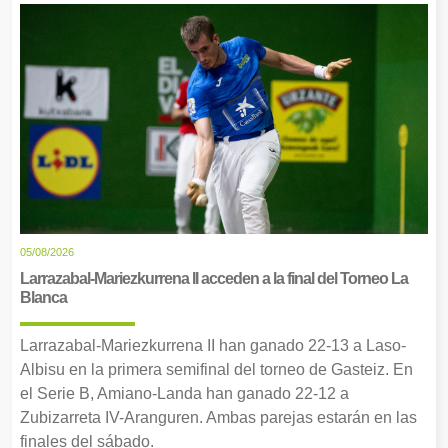
05/08/2026
Larrazabal-Mariezkurrena II acceden a la final del Torneo La
Blanca
Larrazabal-Mariezkurrena II han ganado 22-13 a Laso-
Albisu en la primera semifinal del torneo de Gasteiz. En
el Serie B, Amiano-Landa han ganado 22-12 a
Zubizarreta IV-Aranguren. Ambas parejas estarán en las
finales del sábado.