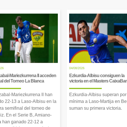
026
04/08/2026
abal-Mariezkurrena II acceden
Ezkurdia-Albisu consiguen la
inal del Torneo La Blanca
victoria en el Masters CaixaBa
zabal-Mariezkurrena II han
Ezkurdia-Albisu superan por
o 22-13 a Laso-Albisu en la
mínima a Laso-Martija en Ber
ra semifinal del torneo de
suman su primera victoria.
iz. En el Serie B, Amiano-
 han ganado 22-12 a