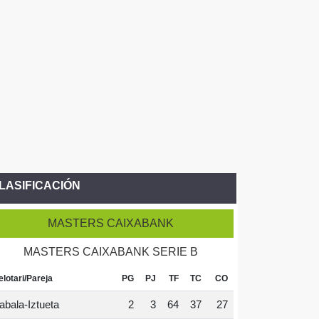
LASIFICACIÓN
MASTERS CAIXABANK
MASTERS CAIXABANK SERIE B
elotari/Pareja
PG
PJ
TF
TC
CO
abala-Iztueta
2
3
64
37
27