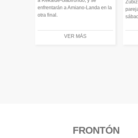
a Rekalde-Gabirondo, y se
Zubiz
enfrentarán a Amiano-Landa en la
parej
otra final.
sábad
VER MÁS
FRONTÓN