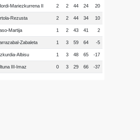
lordi-Mariezkurrena II
2
2
44
24
20
rtola-Rezusta
2
2
44
34
10
aso-Martija
1
2
43
41
2
arrazabal-Zabaleta
1
3
59
64
-5
zkurdia-Albisu
1
3
48
65
-17
ltuna III-Imaz
0
3
29
66
-37