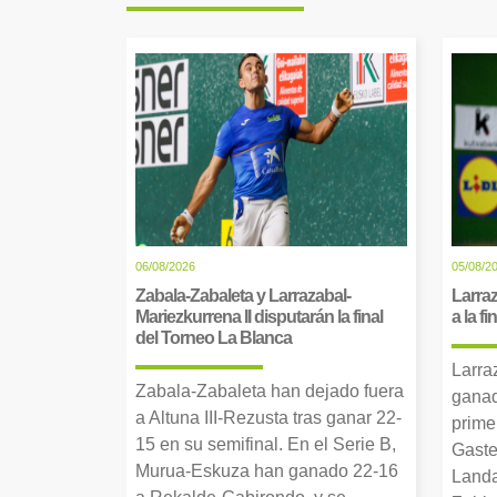
06/08/2026
05/08/2
Zabala-Zabaleta y Larrazabal-
Larraz
Mariezkurrena II disputarán la final
a la f
del Torneo La Blanca
Larra
Zabala-Zabaleta han dejado fuera
ganad
a Altuna III-Rezusta tras ganar 22-
prime
15 en su semifinal. En el Serie B,
Gaste
Murua-Eskuza han ganado 22-16
Landa