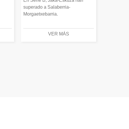
En Serie B, Jaka-Eskuza han
superado a Salaberria-
Morgaetxebarria.
VER MÁS