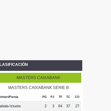
LASIFICACIÓN
MASTERS CAIXABANK
MASTERS CAIXABANK SERIE B
elotari/Pareja
PG
PJ
TF
TC
CO
abala-Iztueta
2
3
64
37
27