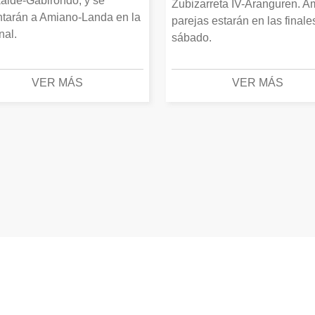
alde-Gabirondo, y se
Zubizarreta IV-Aranguren. 
ntarán a Amiano-Landa en la
parejas estarán en las finale
inal.
sábado.
VER MÁS
VER MÁS