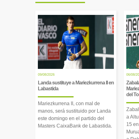
09/08/2026
06/08/2
Landa sustituye a Mariezkurrena II en
Zabala
Labastida
Mariez
del T
Mariezkurrena II, con mal de
Zabal
manos, será sustituido por Landa
a Alt
este domingo en el partido del
15 en
Masters CaixaBank de Labastida.
Murua