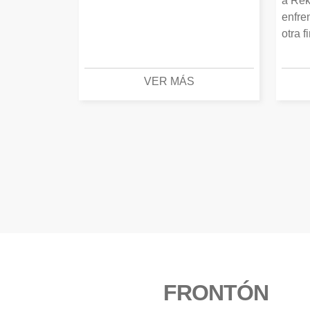
a Rek
enfre
otra f
VER MÁS
FRONTÓN