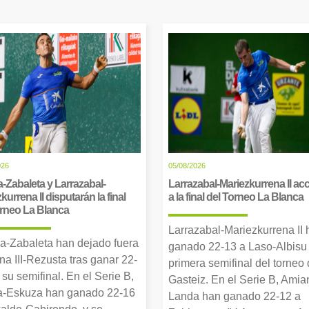
026
05/08/2026
-Zabaleta y Larrazabal-
Larrazabal-Mariezkurrena II a
kurrena II disputarán la final
a la final del Torneo La Blanca
orneo La Blanca
Larrazabal-Mariezkurrena II
a-Zabaleta han dejado fuera
ganado 22-13 a Laso-Albisu 
una III-Rezusta tras ganar 22-
primera semifinal del torneo
 su semifinal. En el Serie B,
Gasteiz. En el Serie B, Amia
-Eskuza han ganado 22-16
Landa han ganado 22-12 a