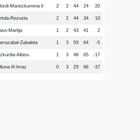
lordi-Mariezkurrena II
2
2
44
24
20
rtola-Rezusta
2
2
44
34
10
aso-Martija
1
2
43
41
2
arrazabal-Zabaleta
1
3
59
64
-5
zkurdia-Albisu
1
3
48
65
-17
ltuna III-Imaz
0
3
29
66
-37