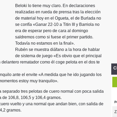
Beloki lo tiene muy claro. En declaraciones
realizadas en rueda de prensa tras la elección
de material hoy en el Ogueta, el de Burlada no
se confía «Ganar 22-10 a Titin III y Barriola no
era de esperar pero de cara al domingo
saldremos como si fuese el primer partido.
Todavía no estamos en la final».
Rubén se muestra diáfano a la hora de hablar
de sistema de juego «Es obvio que el principal
i un delantero rematador como él coge pelota en el dos te
C
nquilo ante el envite «A medida que he ido jugando los
 momentos estoy muy tranquilo».
ha separado tres pelotas de cuero normal con poca salida
a de 106,8, 106,5 y 106,4 gramos.
P
uero vuelto y una normal que andan bien, con salida de
04,2 gramos.
Z