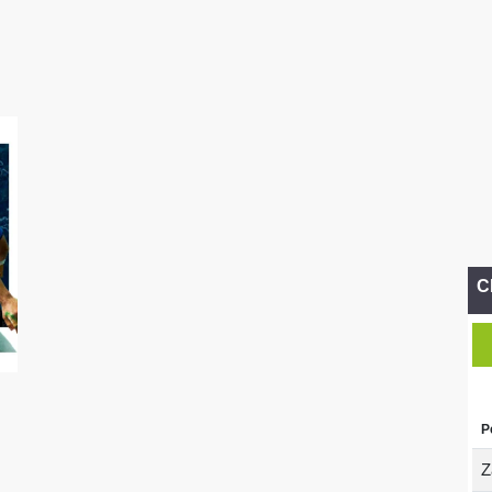
C
P
Z