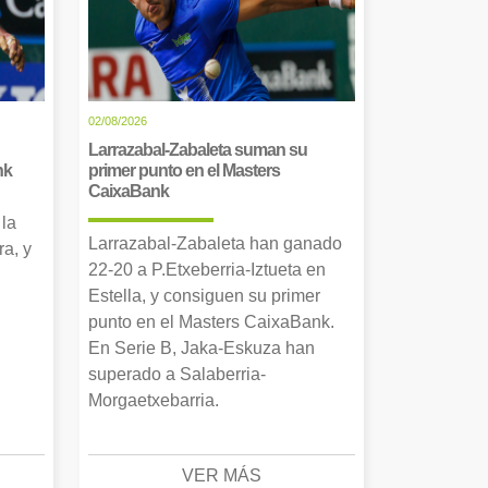
02/08/2026
Larrazabal-Zabaleta suman su
nk
primer punto en el Masters
CaixaBank
 la
Larrazabal-Zabaleta han ganado
a, y
22-20 a P.Etxeberria-Iztueta en
Estella, y consiguen su primer
punto en el Masters CaixaBank.
En Serie B, Jaka-Eskuza han
superado a Salaberria-
Morgaetxebarria.
VER MÁS