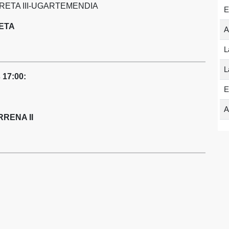
RETA III-UGARTEMENDIA
E
ETA
A
L
L
 17:00:
E
A
RENA II