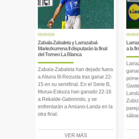
06/08/2026
05/08/2
Zabala-Zabaleta y Larrazabal-
Larraz
Mariezkurrena II disputarán la final
a la f
del Torneo La Blanca
Larra
Zabala-Zabaleta han dejado fuera
ganad
a Altuna III-Rezusta tras ganar 22-
prime
15 en su semifinal. En el Serie B,
Gaste
Murua-Eskuza han ganado 22-16
Landa
a Rekalde-Gabirondo, y se
Zubiz
enfrentarán a Amiano-Landa en la
parej
otra final.
sábad
VER MÁS