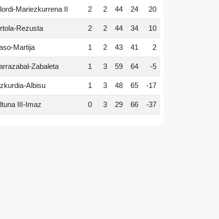
lordi-Mariezkurrena II
2
2
44
24
20
rtola-Rezusta
2
2
44
34
10
aso-Martija
1
2
43
41
2
arrazabal-Zabaleta
1
3
59
64
-5
zkurdia-Albisu
1
3
48
65
-17
ltuna III-Imaz
0
3
29
66
-37