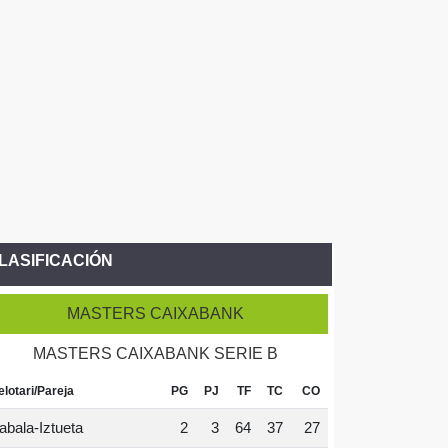
LASIFICACIÓN
MASTERS CAIXABANK
MASTERS CAIXABANK SERIE B
elotari/Pareja
PG
PJ
TF
TC
CO
abala-Iztueta
2
3
64
37
27