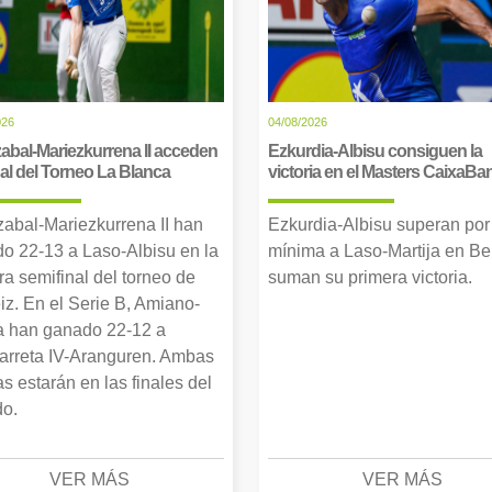
026
04/08/2026
abal-Mariezkurrena II acceden
Ezkurdia-Albisu consiguen la
inal del Torneo La Blanca
victoria en el Masters CaixaBa
zabal-Mariezkurrena II han
Ezkurdia-Albisu superan por
o 22-13 a Laso-Albisu en la
mínima a Laso-Martija en Ber
ra semifinal del torneo de
suman su primera victoria.
iz. En el Serie B, Amiano-
 han ganado 22-12 a
arreta IV-Aranguren. Ambas
as estarán en las finales del
o.
VER MÁS
VER MÁS