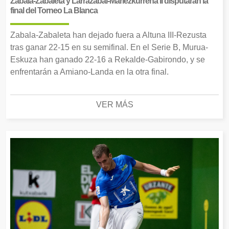
Zabala-Zabaleta y Larrazabal-Mariezkurrena II disputarán la
final del Torneo La Blanca
Zabala-Zabaleta han dejado fuera a Altuna III-Rezusta
tras ganar 22-15 en su semifinal. En el Serie B, Murua-
Eskuza han ganado 22-16 a Rekalde-Gabirondo, y se
enfrentarán a Amiano-Landa en la otra final.
VER MÁS