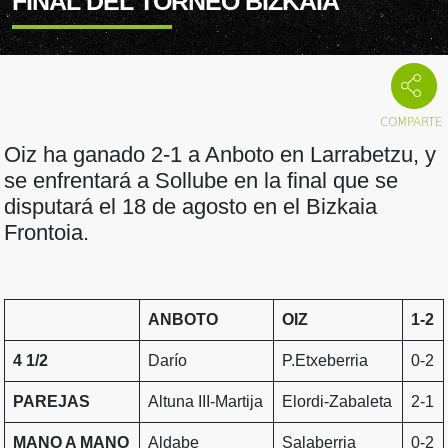
FINAL DEL TORNEO BIZKAIA
Oiz ha ganado 2-1 a Anboto en Larrabetzu, y
se enfrentará a Sollube en la final que se
disputará el 18 de agosto en el Bizkaia
Frontoia.
ANBOTO
OIZ
1-2
4 1/2
Darío
P.Etxeberria
0-2
PAREJAS
Altuna III-Martija
Elordi-Zabaleta
2-1
MANO A MANO
Aldabe
Salaberria
0-2