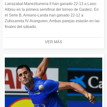
Larrazabal-Mariezkurrena II han ganado 22-13 a Laso-
Albisu en la primera semifinal del torneo de Gasteiz. En
el Serie B, Amiano-Landa han ganado 22-12 a
Zubizarreta IV-Aranguren. Ambas parejas estarán en las
finales del sábado.
VER MÁS