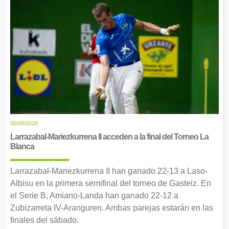
05/08/2026
Larrazabal-Mariezkurrena II acceden a la final del Torneo La
Blanca
Larrazabal-Mariezkurrena II han ganado 22-13 a Laso-
Albisu en la primera semifinal del torneo de Gasteiz. En
el Serie B, Amiano-Landa han ganado 22-12 a
Zubizarreta IV-Aranguren. Ambas parejas estarán en las
finales del sábado.