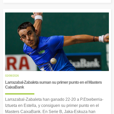
02/08/2026
Larrazabal-Zabaleta suman su primer punto en el Masters
CaixaBank
Larrazabal-Zabaleta han ganado 22-20 a P.Etxeberria-
Iztueta en Estella, y consiguen su primer punto en el
Masters CaixaBank. En Serie B, Jaka-Eskuza han