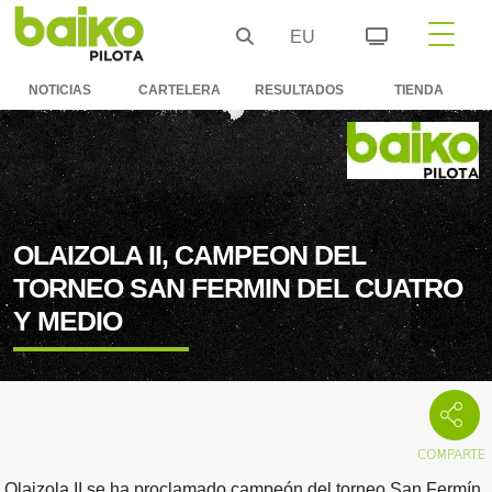
EU
NOTICIAS
CARTELERA
RESULTADOS
TIENDA
OLAIZOLA II, CAMPEON DEL
TORNEO SAN FERMIN DEL CUATRO
Y MEDIO
Olaizola II se ha proclamado campeón del torneo San Fermín