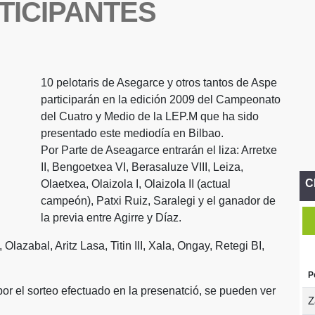
TICIPANTES
10 pelotaris de Asegarce y otros tantos de Aspe
participarán en la edición 2009 del Campeonato
del Cuatro y Medio de la LEP.M que ha sido
presentado este mediodía en Bilbao.
Por Parte de Aseagarce entrarán el liza: Arretxe
II, Bengoetxea VI, Berasaluze VIII, Leiza,
C
Olaetxea, Olaizola I, Olaizola II (actual
campeón), Patxi Ruiz, Saralegi y el ganador de
la previa entre Agirre y Díaz.
 Olazabal, Aritz Lasa, Titin III, Xala, Ongay, Retegi BI,
P
or el sorteo efectuado en la presenatció, se pueden ver
Z