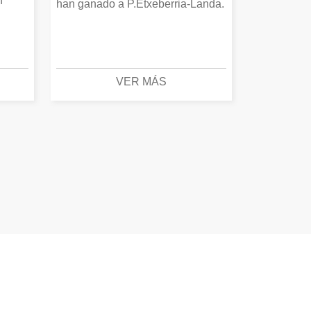
n
han ganado a P.Etxeberria-Landa.
VER MÁS