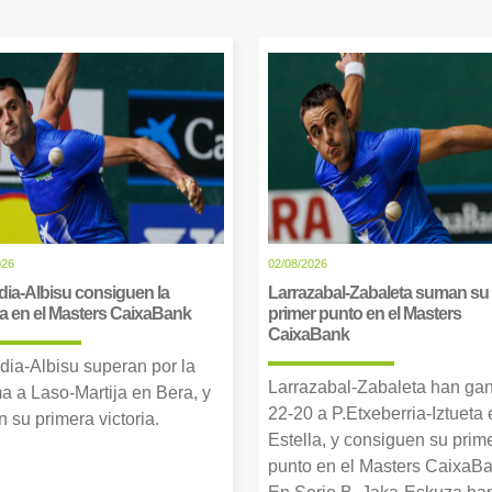
026
02/08/2026
dia-Albisu consiguen la
Larrazabal-Zabaleta suman su
ia en el Masters CaixaBank
primer punto en el Masters
CaixaBank
dia-Albisu superan por la
Larrazabal-Zabaleta han ga
a a Laso-Martija en Bera, y
22-20 a P.Etxeberria-Iztueta 
 su primera victoria.
Estella, y consiguen su prim
punto en el Masters CaixaBa