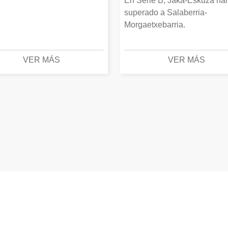
En Serie B, Jaka-Eskuza ha
superado a Salaberria-
Morgaetxebarria.
VER MÁS
VER MÁS