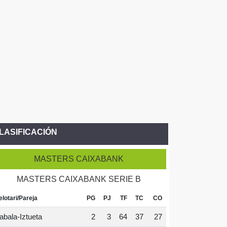
LASIFICACIÓN
MASTERS CAIXABANK
MASTERS CAIXABANK SERIE B
elotari/Pareja
PG
PJ
TF
TC
CO
abala-Iztueta
2
3
64
37
27