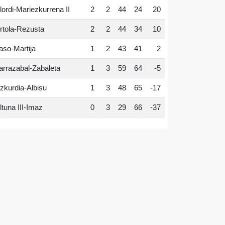
lordi-Mariezkurrena II
2
2
44
24
20
rtola-Rezusta
2
2
44
34
10
aso-Martija
1
2
43
41
2
arrazabal-Zabaleta
1
3
59
64
-5
zkurdia-Albisu
1
3
48
65
-17
ltuna III-Imaz
0
3
29
66
-37