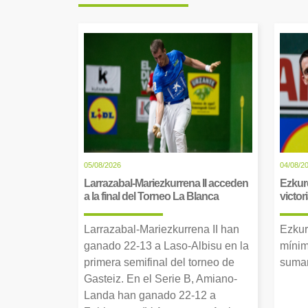
05/08/2026
04/08/2
Larrazabal-Mariezkurrena II acceden
Ezkur
a la final del Torneo La Blanca
victor
Larrazabal-Mariezkurrena II han
Ezkur
ganado 22-13 a Laso-Albisu en la
mínim
primera semifinal del torneo de
suman
Gasteiz. En el Serie B, Amiano-
Landa han ganado 22-12 a