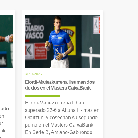
31/07/2026
Elordi-Mariezkurrena II suman dos
de dos en el Masters CaixaBank
Elordi-Mariezkurrena II han
nado
superado 22-6 a Altuna III-Imaz en
en
Oiartzun, y cosechan su segundo
er
punto en el Masters CaixaBank.
nk.
En Serie B, Amiano-Gabirondo