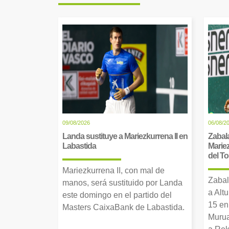
09/08/2026
06/08/2
Landa sustituye a Mariezkurrena II en
Zabala
Labastida
Mariez
del T
Mariezkurrena II, con mal de
Zabal
manos, será sustituido por Landa
a Alt
este domingo en el partido del
15 en
Masters CaixaBank de Labastida.
Murua