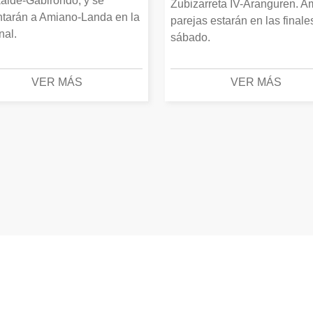
alde-Gabirondo, y se
Zubizarreta IV-Aranguren. 
ntarán a Amiano-Landa en la
parejas estarán en las finale
inal.
sábado.
VER MÁS
VER MÁS