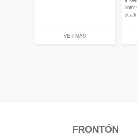
a Rek
enfre
otra f
VER MÁS
FRONTÓN