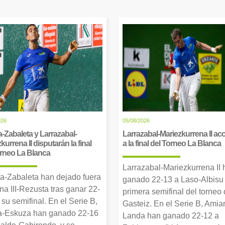
026
05/08/2026
-Zabaleta y Larrazabal-
Larrazabal-Mariezkurrena II a
kurrena II disputarán la final
a la final del Torneo La Blanca
orneo La Blanca
Larrazabal-Mariezkurrena II
a-Zabaleta han dejado fuera
ganado 22-13 a Laso-Albisu 
una III-Rezusta tras ganar 22-
primera semifinal del torneo
 su semifinal. En el Serie B,
Gasteiz. En el Serie B, Amia
-Eskuza han ganado 22-16
Landa han ganado 22-12 a