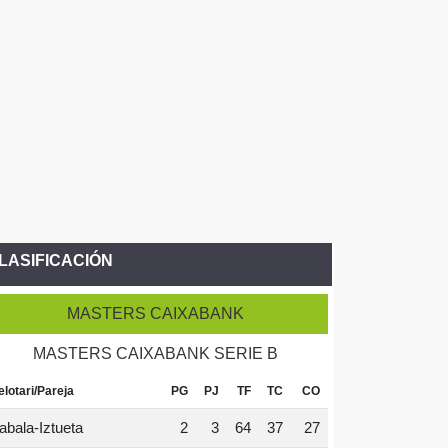
LASIFICACIÓN
MASTERS CAIXABANK
MASTERS CAIXABANK SERIE B
elotari/Pareja
PG
PJ
TF
TC
CO
abala-Iztueta
2
3
64
37
27