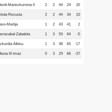
lordi-Mariezkurrena II
2
2
44
24
20
rtola-Rezusta
2
2
44
34
10
aso-Martija
1
2
43
41
2
arrazabal-Zabaleta
1
3
59
64
-5
zkurdia-Albisu
1
3
48
65
-17
ltuna III-Imaz
0
3
29
66
-37