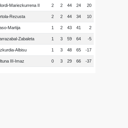
lordi-Mariezkurrena II
2
2
44
24
20
rtola-Rezusta
2
2
44
34
10
aso-Martija
1
2
43
41
2
arrazabal-Zabaleta
1
3
59
64
-5
zkurdia-Albisu
1
3
48
65
-17
ltuna III-Imaz
0
3
29
66
-37