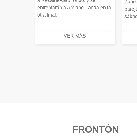
a Rekalde-Gabirondo, y se
Zubiz
enfrentarán a Amiano-Landa en la
parej
otra final.
sábad
VER MÁS
FRONTÓN