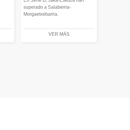
En Serie B, Jaka-Eskuza han
superado a Salaberria-
Morgaetxebarria.
VER MÁS