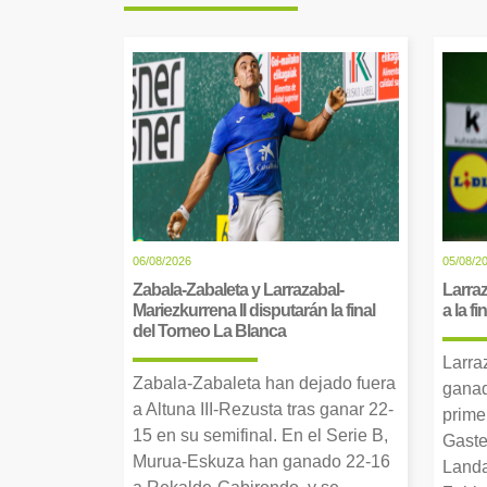
06/08/2026
05/08/2
Zabala-Zabaleta y Larrazabal-
Larraz
Mariezkurrena II disputarán la final
a la f
del Torneo La Blanca
Larra
Zabala-Zabaleta han dejado fuera
ganad
a Altuna III-Rezusta tras ganar 22-
prime
15 en su semifinal. En el Serie B,
Gaste
Murua-Eskuza han ganado 22-16
Landa