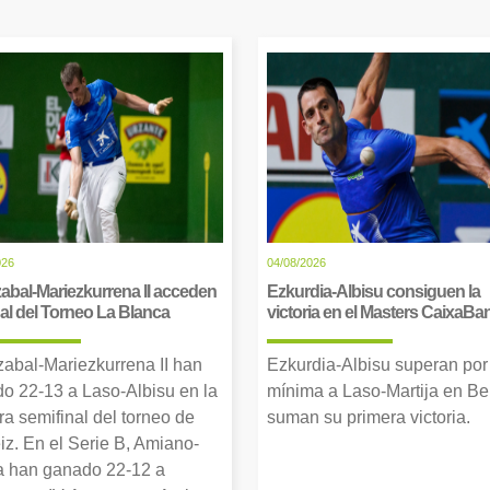
026
04/08/2026
abal-Mariezkurrena II acceden
Ezkurdia-Albisu consiguen la
inal del Torneo La Blanca
victoria en el Masters CaixaBa
zabal-Mariezkurrena II han
Ezkurdia-Albisu superan por
o 22-13 a Laso-Albisu en la
mínima a Laso-Martija en Ber
ra semifinal del torneo de
suman su primera victoria.
iz. En el Serie B, Amiano-
 han ganado 22-12 a