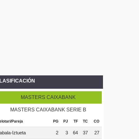
LASIFICACIÓN
MASTERS CAIXABANK
MASTERS CAIXABANK SERIE B
elotari/Pareja
PG
PJ
TF
TC
CO
abala-Iztueta
2
3
64
37
27