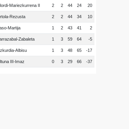
lordi-Mariezkurrena II
2
2
44
24
20
rtola-Rezusta
2
2
44
34
10
aso-Martija
1
2
43
41
2
arrazabal-Zabaleta
1
3
59
64
-5
zkurdia-Albisu
1
3
48
65
-17
ltuna III-Imaz
0
3
29
66
-37