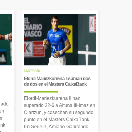
31/07/2026
Elordi-Mariezkurrena II suman dos
de dos en el Masters CaixaBank
Elordi-Mariezkurrena II han
nado
superado 22-6 a Altuna III-Imaz en
en
Oiartzun, y cosechan su segundo
er
punto en el Masters CaixaBank.
nk.
En Serie B, Amiano-Gabirondo