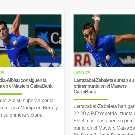
026
02/08/2026
dia-Albisu consiguen la
Larrazabal-Zabaleta suman su
ia en el Masters CaixaBank
primer punto en el Masters
CaixaBank
dia-Albisu superan por la
Larrazabal-Zabaleta han ga
a a Laso-Martija en Bera, y
22-20 a P.Etxeberria-Iztueta 
 su primera victoria.
Estella, y consiguen su prim
punto en el Masters CaixaBa