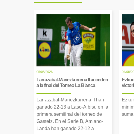
05/08/2026
04/08/2
Larrazabal-Mariezkurrena II acceden
Ezkur
a la final del Torneo La Blanca
victor
Larrazabal-Mariezkurrena II han
Ezkur
ganado 22-13 a Laso-Albisu en la
mínim
primera semifinal del torneo de
suman
Gasteiz. En el Serie B, Amiano-
Landa han ganado 22-12 a