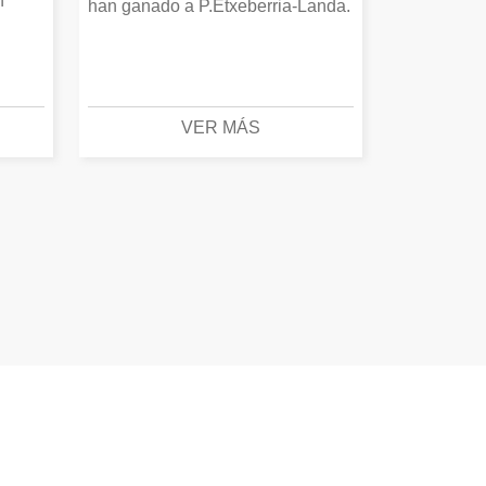
n
han ganado a P.Etxeberria-Landa.
VER MÁS