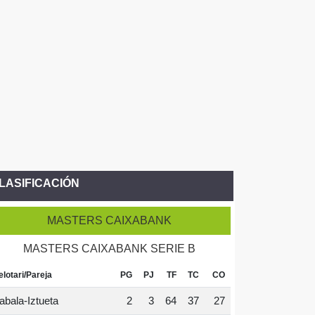
LASIFICACIÓN
MASTERS CAIXABANK
MASTERS CAIXABANK SERIE B
elotari/Pareja
PG
PJ
TF
TC
CO
abala-Iztueta
2
3
64
37
27