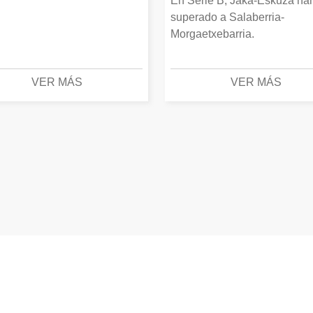
En Serie B, Jaka-Eskuza ha
superado a Salaberria-
Morgaetxebarria.
VER MÁS
VER MÁS