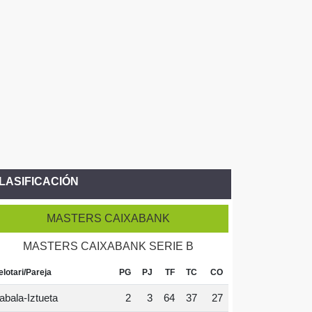
LASIFICACIÓN
MASTERS CAIXABANK
MASTERS CAIXABANK SERIE B
elotari/Pareja
PG
PJ
TF
TC
CO
abala-Iztueta
2
3
64
37
27