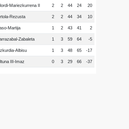
lordi-Mariezkurrena II
2
2
44
24
20
rtola-Rezusta
2
2
44
34
10
aso-Martija
1
2
43
41
2
arrazabal-Zabaleta
1
3
59
64
-5
zkurdia-Albisu
1
3
48
65
-17
ltuna III-Imaz
0
3
29
66
-37