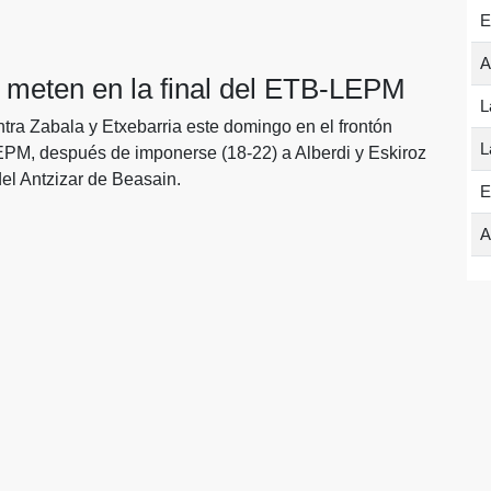
E
A
e meten en la final del ETB-LEPM
L
tra Zabala y Etxebarria este domingo en el frontón
L
EPM, después de imponerse (18-22) a Alberdi y Eskiroz
 del Antzizar de Beasain.
E
A