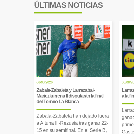
ÚLTIMAS NOTICIAS
06/08/2026
05/08/2
Zabala-Zabaleta y Larrazabal-
Larraz
Mariezkurrena II disputarán la final
a la f
del Torneo La Blanca
Larra
Zabala-Zabaleta han dejado fuera
ganad
a Altuna III-Rezusta tras ganar 22-
prime
15 en su semifinal. En el Serie B,
Gaste