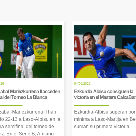
026
04/08/2026
abal-Mariezkurrena II acceden
Ezkurdia-Albisu consiguen la
inal del Torneo La Blanca
victoria en el Masters CaixaBa
zabal-Mariezkurrena II han
Ezkurdia-Albisu superan por
o 22-13 a Laso-Albisu en la
mínima a Laso-Martija en Ber
ra semifinal del torneo de
suman su primera victoria.
iz. En el Serie B, Amiano-