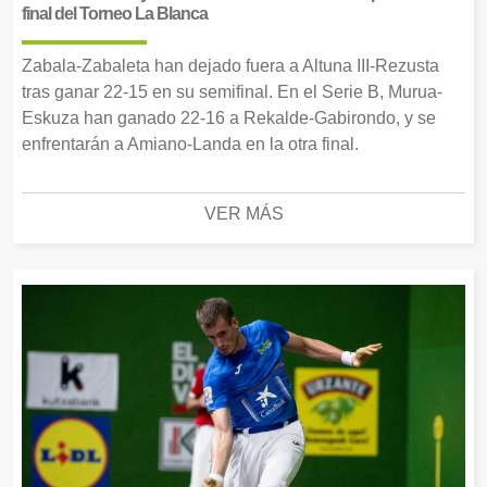
final del Torneo La Blanca
Zabala-Zabaleta han dejado fuera a Altuna III-Rezusta
tras ganar 22-15 en su semifinal. En el Serie B, Murua-
Eskuza han ganado 22-16 a Rekalde-Gabirondo, y se
enfrentarán a Amiano-Landa en la otra final.
VER MÁS