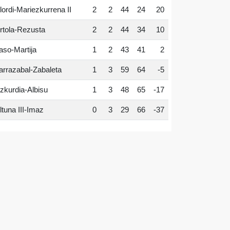
lordi-Mariezkurrena II
2
2
44
24
20
rtola-Rezusta
2
2
44
34
10
aso-Martija
1
2
43
41
2
arrazabal-Zabaleta
1
3
59
64
-5
zkurdia-Albisu
1
3
48
65
-17
ltuna III-Imaz
0
3
29
66
-37