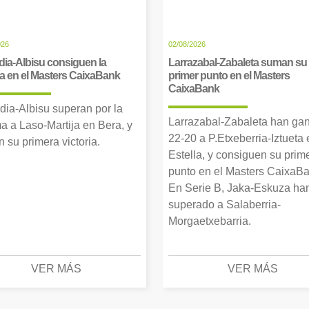
026
02/08/2026
dia-Albisu consiguen la
Larrazabal-Zabaleta suman su
ia en el Masters CaixaBank
primer punto en el Masters
CaixaBank
dia-Albisu superan por la
Larrazabal-Zabaleta han ga
a a Laso-Martija en Bera, y
22-20 a P.Etxeberria-Iztueta 
 su primera victoria.
Estella, y consiguen su prim
punto en el Masters CaixaBa
En Serie B, Jaka-Eskuza ha
superado a Salaberria-
Morgaetxebarria.
VER MÁS
VER MÁS