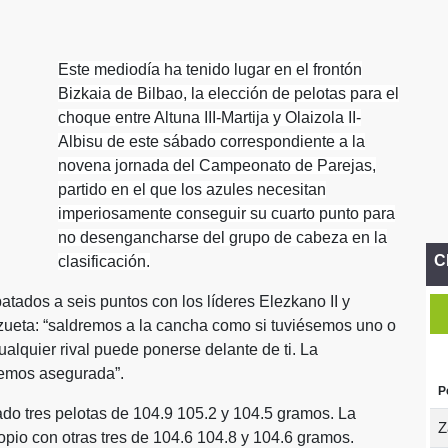
Este mediodía ha tenido lugar en el frontón
Bizkaia de Bilbao, la elección de pelotas para el
choque entre Altuna III-Martija y Olaizola II-
Albisu de este sábado correspondiente a la
novena jornada del Campeonato de Parejas,
partido en el que los azules necesitan
imperiosamente conseguir su cuarto punto para
no desengancharse del grupo de cabeza en la
C
clasificación.
tados a seis puntos con los líderes Elezkano II y
zueta: “saldremos a la cancha como si tuviésemos uno o
alquier rival puede ponerse delante de ti. La
enemos asegurada”.
P
ado tres pelotas de 104.9 105.2 y 104.5 gramos. La
Z
opio con otras tres de 104.6 104.8 y 104.6 gramos.