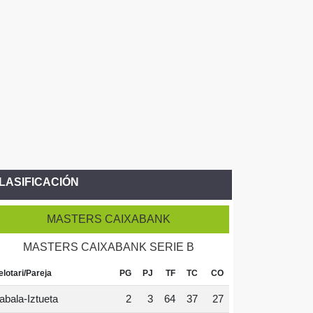
LASIFICACIÓN
MASTERS CAIXABANK
MASTERS CAIXABANK SERIE B
elotari/Pareja
PG
PJ
TF
TC
CO
abala-Iztueta
2
3
64
37
27