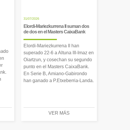
31/07/2026
Elordi-Mariezkurrena II suman dos
de dos en el Masters CaixaBank
Elordi-Mariezkurrena II han
nado
superado 22-6 a Altuna III-Imaz en
en
Oiartzun, y cosechan su segundo
er
punto en el Masters CaixaBank.
nk.
En Serie B, Amiano-Gabirondo
n
han ganado a P.Etxeberria-Landa.
VER MÁS