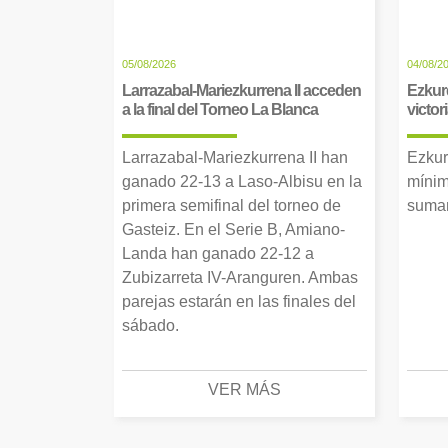
05/08/2026
04/08/2
Larrazabal-Mariezkurrena II acceden
Ezkur
a la final del Torneo La Blanca
victor
Larrazabal-Mariezkurrena II han
Ezkur
ganado 22-13 a Laso-Albisu en la
mínim
primera semifinal del torneo de
suman
Gasteiz. En el Serie B, Amiano-
Landa han ganado 22-12 a
Zubizarreta IV-Aranguren. Ambas
parejas estarán en las finales del
sábado.
VER MÁS