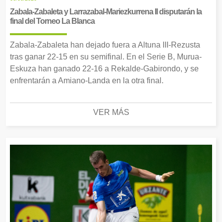
Zabala-Zabaleta y Larrazabal-Mariezkurrena II disputarán la
final del Torneo La Blanca
Zabala-Zabaleta han dejado fuera a Altuna III-Rezusta
tras ganar 22-15 en su semifinal. En el Serie B, Murua-
Eskuza han ganado 22-16 a Rekalde-Gabirondo, y se
enfrentarán a Amiano-Landa en la otra final.
VER MÁS