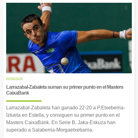
02/08/2026
Larrazabal-Zabaleta suman su primer punto en el Masters
CaixaBank
Larrazabal-Zabaleta han ganado 22-20 a P.Etxeberria-
Iztueta en Estella, y consiguen su primer punto en el
Masters CaixaBank. En Serie B, Jaka-Eskuza han
superado a Salaberria-Morgaetxebarria.