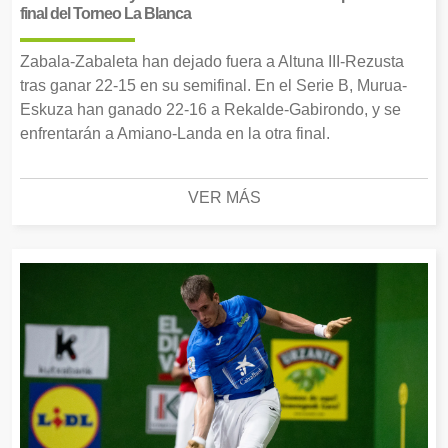
final del Torneo La Blanca
Zabala-Zabaleta han dejado fuera a Altuna III-Rezusta
tras ganar 22-15 en su semifinal. En el Serie B, Murua-
Eskuza han ganado 22-16 a Rekalde-Gabirondo, y se
enfrentarán a Amiano-Landa en la otra final.
VER MÁS