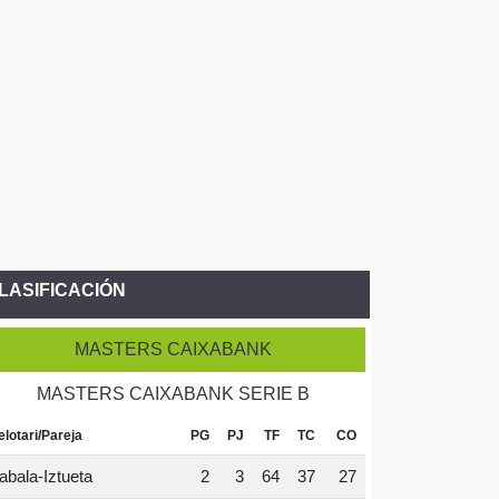
LASIFICACIÓN
MASTERS CAIXABANK
MASTERS CAIXABANK SERIE B
elotari/Pareja
PG
PJ
TF
TC
CO
abala-Iztueta
2
3
64
37
27