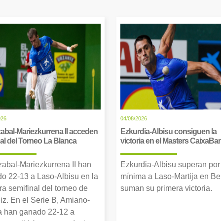
026
04/08/2026
abal-Mariezkurrena II acceden
Ezkurdia-Albisu consiguen la
inal del Torneo La Blanca
victoria en el Masters CaixaBa
zabal-Mariezkurrena II han
Ezkurdia-Albisu superan por
o 22-13 a Laso-Albisu en la
mínima a Laso-Martija en Ber
ra semifinal del torneo de
suman su primera victoria.
iz. En el Serie B, Amiano-
 han ganado 22-12 a