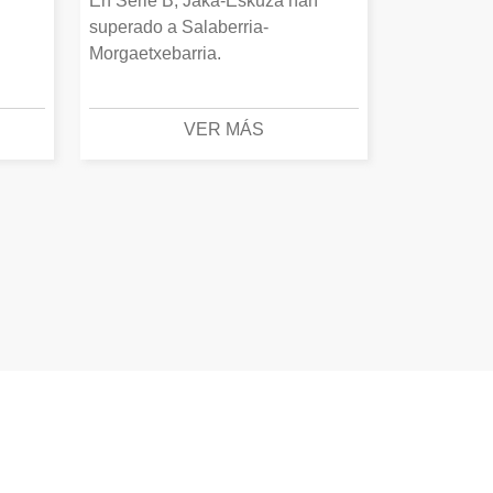
En Serie B, Jaka-Eskuza han
superado a Salaberria-
Morgaetxebarria.
VER MÁS