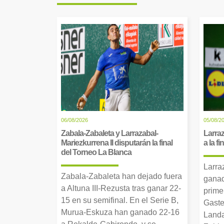
06/08/2026
05/08/2
Zabala-Zabaleta y Larrazabal-
Larraz
Mariezkurrena II disputarán la final
a la f
del Torneo La Blanca
Larra
Zabala-Zabaleta han dejado fuera
ganad
a Altuna III-Rezusta tras ganar 22-
prime
15 en su semifinal. En el Serie B,
Gaste
Murua-Eskuza han ganado 22-16
Landa