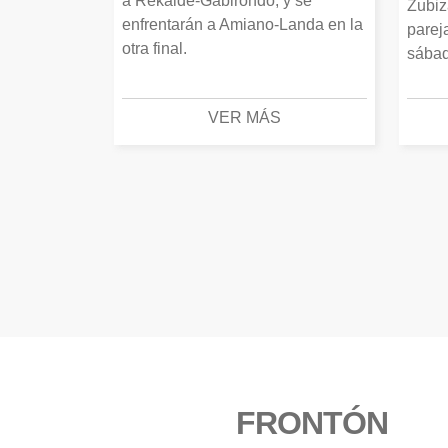
a Rekalde-Gabirondo, y se
Zubiz
enfrentarán a Amiano-Landa en la
parej
otra final.
sábad
VER MÁS
FRONTÓN