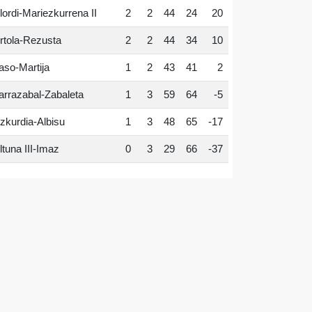
lordi-Mariezkurrena II
2
2
44
24
20
rtola-Rezusta
2
2
44
34
10
aso-Martija
1
2
43
41
2
arrazabal-Zabaleta
1
3
59
64
-5
zkurdia-Albisu
1
3
48
65
-17
ltuna III-Imaz
0
3
29
66
-37