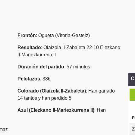
Frontón
: Ogueta (Vitoria-Gasteiz)
Resultado
: Olaizola II-Zabaleta 22-10 Elezkano
II-Mariezkurrena II
Duración del partido
: 57 minutos
C
Pelotazos
: 386
Colorado (Olaizola II-Zabaleta)
: Han ganado
14 tantos y han perdido 5
Azul (Elezkano II-Mariezkurrena II)
: Han
P
Z
Imaz