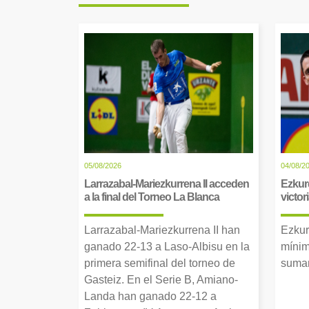
05/08/2026
04/08/2
Larrazabal-Mariezkurrena II acceden
Ezkur
a la final del Torneo La Blanca
victor
Larrazabal-Mariezkurrena II han
Ezkur
ganado 22-13 a Laso-Albisu en la
mínim
primera semifinal del torneo de
suman
Gasteiz. En el Serie B, Amiano-
Landa han ganado 22-12 a