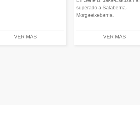
En Serie B, Jaka-Eskuza ha
superado a Salaberria-
Morgaetxebarria.
VER MÁS
VER MÁS