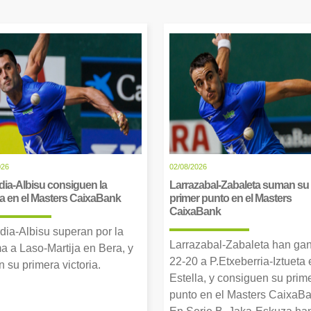
026
02/08/2026
dia-Albisu consiguen la
Larrazabal-Zabaleta suman su
ia en el Masters CaixaBank
primer punto en el Masters
CaixaBank
dia-Albisu superan por la
Larrazabal-Zabaleta han ga
a a Laso-Martija en Bera, y
22-20 a P.Etxeberria-Iztueta 
 su primera victoria.
Estella, y consiguen su prim
punto en el Masters CaixaBa