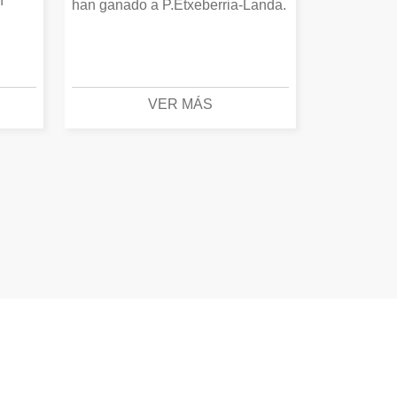
n
han ganado a P.Etxeberria-Landa.
VER MÁS