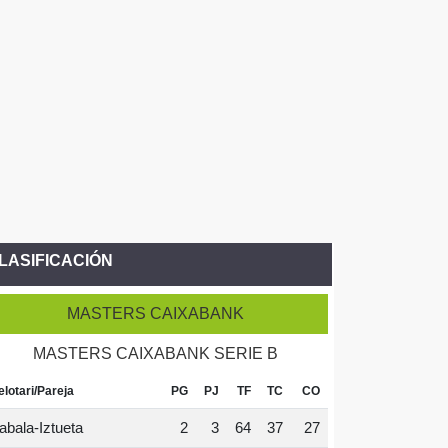
LASIFICACIÓN
MASTERS CAIXABANK
MASTERS CAIXABANK SERIE B
elotari/Pareja
PG
PJ
TF
TC
CO
abala-Iztueta
2
3
64
37
27