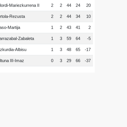
lordi-Mariezkurrena II
2
2
44
24
20
rtola-Rezusta
2
2
44
34
10
aso-Martija
1
2
43
41
2
arrazabal-Zabaleta
1
3
59
64
-5
zkurdia-Albisu
1
3
48
65
-17
ltuna III-Imaz
0
3
29
66
-37