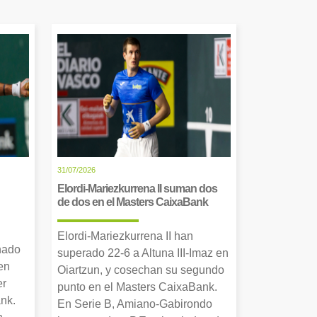
31/07/2026
Elordi-Mariezkurrena II suman dos
de dos en el Masters CaixaBank
Elordi-Mariezkurrena II han
nado
superado 22-6 a Altuna III-Imaz en
en
Oiartzun, y cosechan su segundo
er
punto en el Masters CaixaBank.
nk.
En Serie B, Amiano-Gabirondo