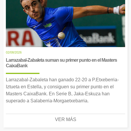
02/08/2026
Larrazabal-Zabaleta suman su primer punto en el Masters
CaixaBank
Larrazabal-Zabaleta han ganado 22-20 a P.Etxeberria-
Iztueta en Estella, y consiguen su primer punto en el
Masters CaixaBank. En Serie B, Jaka-Eskuza han
superado a Salaberria-Morgaetxebarria.
VER MÁS