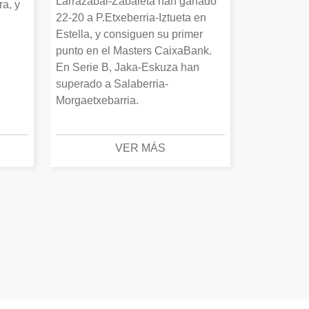
Larrazabal-Zabaleta han ganado
a, y
22-20 a P.Etxeberria-Iztueta en
Estella, y consiguen su primer
punto en el Masters CaixaBank.
En Serie B, Jaka-Eskuza han
superado a Salaberria-
Morgaetxebarria.
VER MÁS