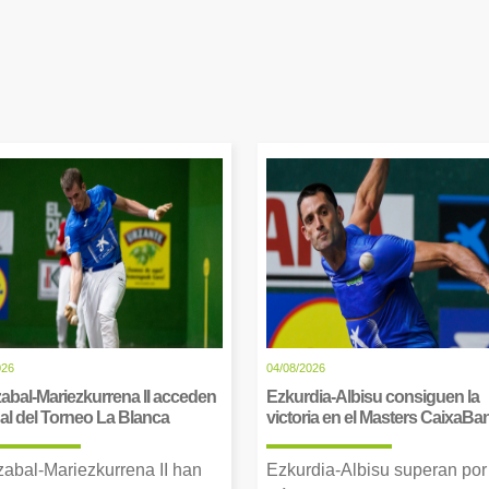
026
04/08/2026
abal-Mariezkurrena II acceden
Ezkurdia-Albisu consiguen la
inal del Torneo La Blanca
victoria en el Masters CaixaBa
zabal-Mariezkurrena II han
Ezkurdia-Albisu superan por