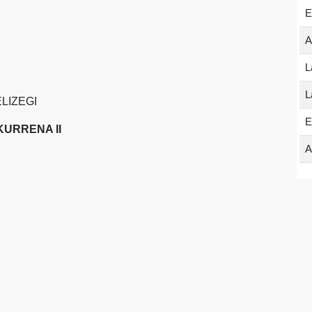
E
A
L
L
LIZEGI
E
KURRENA II
A