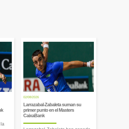
02/08/2026
Larrazabal-Zabaleta suman su
nk
primer punto en el Masters
CaixaBank
 la