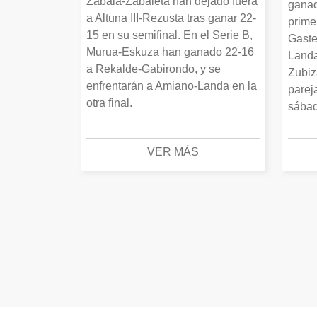
Zabala-Zabaleta han dejado fuera
ganad
a Altuna III-Rezusta tras ganar 22-
prime
15 en su semifinal. En el Serie B,
Gaste
Murua-Eskuza han ganado 22-16
Landa
a Rekalde-Gabirondo, y se
Zubiz
enfrentarán a Amiano-Landa en la
parej
otra final.
sábad
VER MÁS