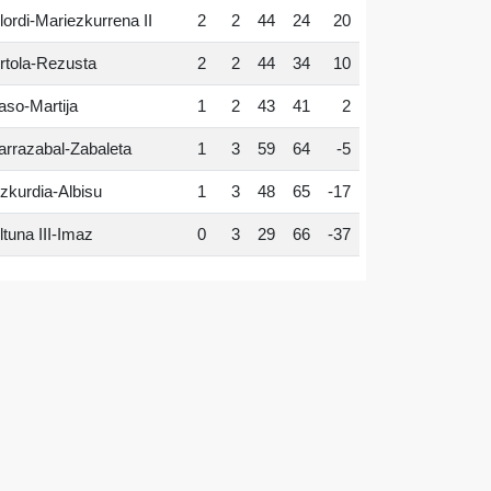
lordi-Mariezkurrena II
2
2
44
24
20
rtola-Rezusta
2
2
44
34
10
aso-Martija
1
2
43
41
2
arrazabal-Zabaleta
1
3
59
64
-5
zkurdia-Albisu
1
3
48
65
-17
ltuna III-Imaz
0
3
29
66
-37