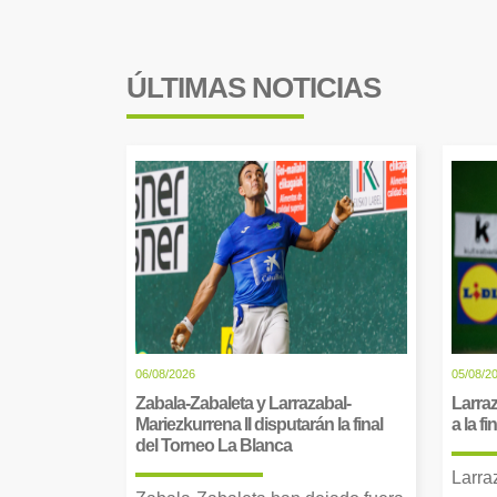
ÚLTIMAS NOTICIAS
06/08/2026
05/08/2
Zabala-Zabaleta y Larrazabal-
Larraz
Mariezkurrena II disputarán la final
a la f
del Torneo La Blanca
Larra