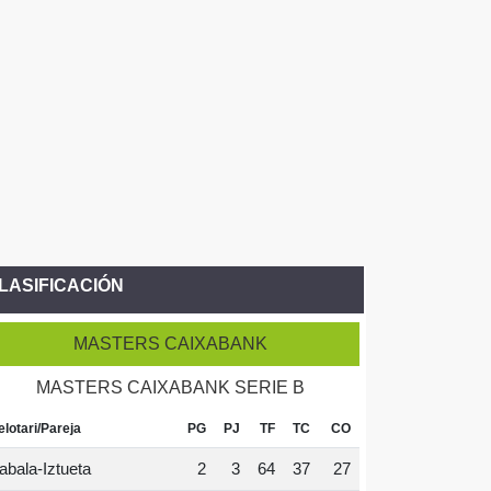
LASIFICACIÓN
MASTERS CAIXABANK
MASTERS CAIXABANK SERIE B
elotari/Pareja
PG
PJ
TF
TC
CO
abala-Iztueta
2
3
64
37
27