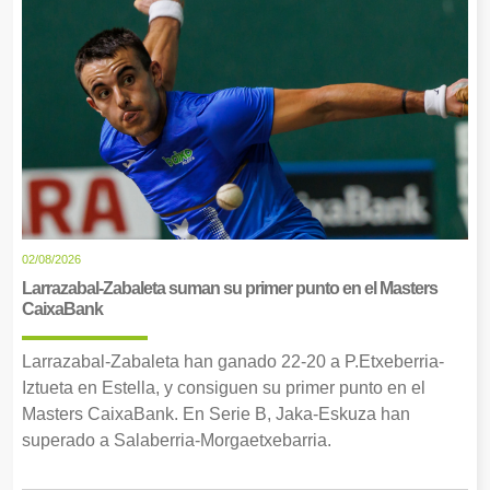
02/08/2026
Larrazabal-Zabaleta suman su primer punto en el Masters
CaixaBank
Larrazabal-Zabaleta han ganado 22-20 a P.Etxeberria-
Iztueta en Estella, y consiguen su primer punto en el
Masters CaixaBank. En Serie B, Jaka-Eskuza han
superado a Salaberria-Morgaetxebarria.