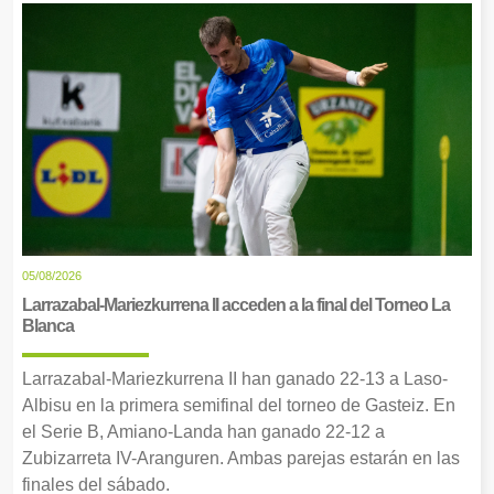
05/08/2026
Larrazabal-Mariezkurrena II acceden a la final del Torneo La
Blanca
Larrazabal-Mariezkurrena II han ganado 22-13 a Laso-
Albisu en la primera semifinal del torneo de Gasteiz. En
el Serie B, Amiano-Landa han ganado 22-12 a
Zubizarreta IV-Aranguren. Ambas parejas estarán en las
finales del sábado.