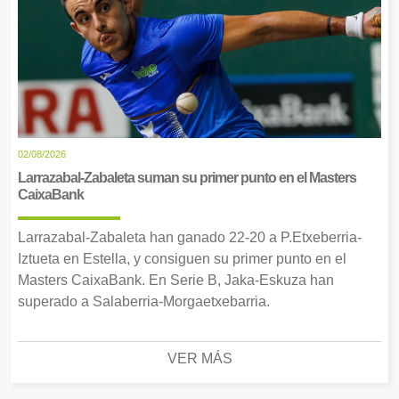
02/08/2026
Larrazabal-Zabaleta suman su primer punto en el Masters
CaixaBank
Larrazabal-Zabaleta han ganado 22-20 a P.Etxeberria-
Iztueta en Estella, y consiguen su primer punto en el
Masters CaixaBank. En Serie B, Jaka-Eskuza han
superado a Salaberria-Morgaetxebarria.
VER MÁS