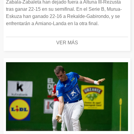
Zabala-Zabaleta han dejado fuera a Altuna III-Rezusta
tras ganar 22-15 en su semifinal. En el Serie B, Murua-
Eskuza han ganado 22-16 a Rekalde-Gabirondo, y se
enfrentarán a Amiano-Landa en la otra final.
VER MÁS