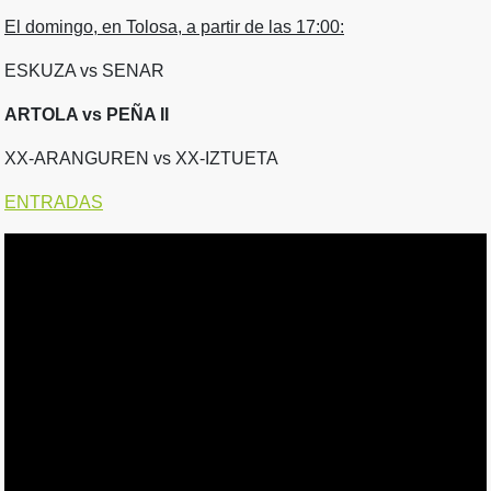
El domingo, en Tolosa, a partir de las 17:00:
ESKUZA vs SENAR
ARTOLA vs PEÑA II
XX-ARANGUREN vs XX-IZTUETA
ENTRADAS