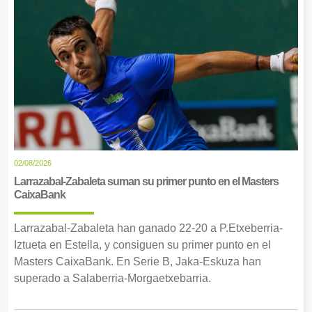
02/08/2026
Larrazabal-Zabaleta suman su primer punto en el Masters
CaixaBank
Larrazabal-Zabaleta han ganado 22-20 a P.Etxeberria-
Iztueta en Estella, y consiguen su primer punto en el
Masters CaixaBank. En Serie B, Jaka-Eskuza han
superado a Salaberria-Morgaetxebarria.