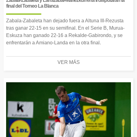
Zabala-Zabaleta y Larrazabal-Mariezkurrena II disputarán la
final del Torneo La Blanca
Zabala-Zabaleta han dejado fuera a Altuna III-Rezusta
tras ganar 22-15 en su semifinal. En el Serie B, Murua-
Eskuza han ganado 22-16 a Rekalde-Gabirondo, y se
enfrentarán a Amiano-Landa en la otra final.
VER MÁS