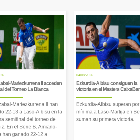
026
04/08/2026
abal-Mariezkurrena II acceden
Ezkurdia-Albisu consiguen la
inal del Torneo La Blanca
victoria en el Masters CaixaBa
zabal-Mariezkurrena II han
Ezkurdia-Albisu superan por
o 22-13 a Laso-Albisu en la
mínima a Laso-Martija en Ber
ra semifinal del torneo de
suman su primera victoria.
iz. En el Serie B, Amiano-
 han ganado 22-12 a