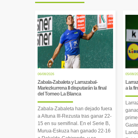
06/08/2026
05/08/2
Zabala-Zabaleta y Larrazabal-
Larraz
Mariezkurrena II disputarán la final
a la f
del Torneo La Blanca
Larra
Zabala-Zabaleta han dejado fuera
ganad
a Altuna III-Rezusta tras ganar 22-
prime
15 en su semifinal. En el Serie B,
Gaste
Murua-Eskuza han ganado 22-16
Landa