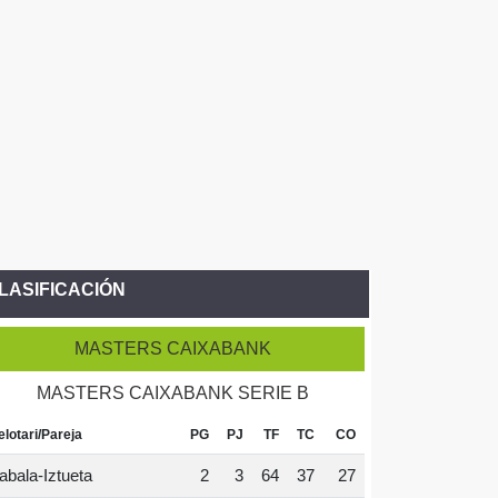
LASIFICACIÓN
MASTERS CAIXABANK
MASTERS CAIXABANK SERIE B
elotari/Pareja
PG
PJ
TF
TC
CO
abala-Iztueta
2
3
64
37
27