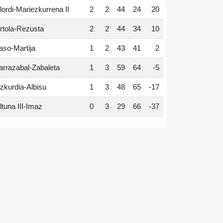
lordi-Mariezkurrena II
2
2
44
24
20
rtola-Rezusta
2
2
44
34
10
aso-Martija
1
2
43
41
2
arrazabal-Zabaleta
1
3
59
64
-5
zkurdia-Albisu
1
3
48
65
-17
ltuna III-Imaz
0
3
29
66
-37