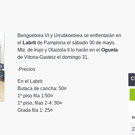
Bengoetxea VI y Urrutikoetxea se enfrentarán en
el
Labrit
de Pamplona el sábado 30 de mayo.
Mtz. de Irujo y Olaizola II lo harán en el
Ogueta
de Vitoria-Gasteiz el domingo 31.
-Precios
C
En el Labrit:
Butaca de cancha: 50¤
1º piso fila 1:50¤
1º piso, filas 2-4: 30¤
Grada fila 1: 25¤
P
Z