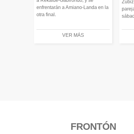
a Rekalde-Gabirondo, y se
Zubiz
enfrentarán a Amiano-Landa en la
parej
otra final.
sábad
VER MÁS
FRONTÓN