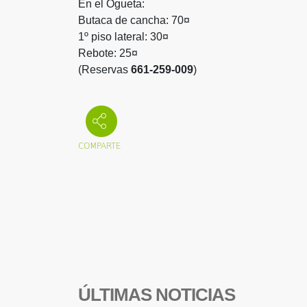
En el Ogueta:
Butaca de cancha: 70¤
1º piso lateral: 30¤
Rebote: 25¤
(Reservas
661-259-009
)
ÚLTIMAS NOTICIAS