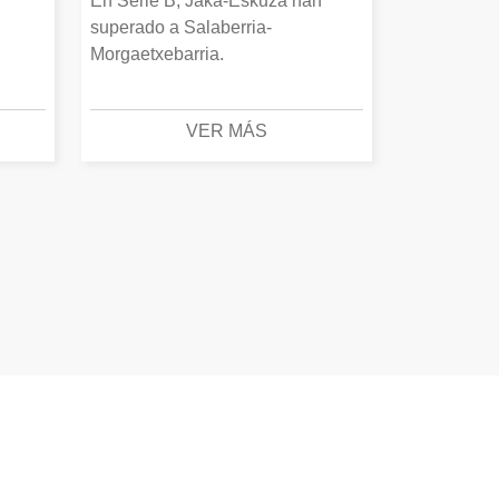
En Serie B, Jaka-Eskuza han
superado a Salaberria-
Morgaetxebarria.
VER MÁS