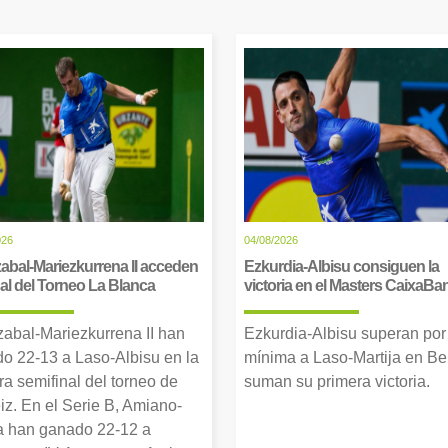
026
04/08/2026
abal-Mariezkurrena II acceden
Ezkurdia-Albisu consiguen la
inal del Torneo La Blanca
victoria en el Masters CaixaBa
zabal-Mariezkurrena II han
Ezkurdia-Albisu superan por
o 22-13 a Laso-Albisu en la
mínima a Laso-Martija en Ber
ra semifinal del torneo de
suman su primera victoria.
iz. En el Serie B, Amiano-
 han ganado 22-12 a