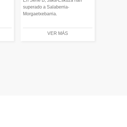
En Serie B, Jaka-Eskuza han
superado a Salaberria-
Morgaetxebarria.
VER MÁS