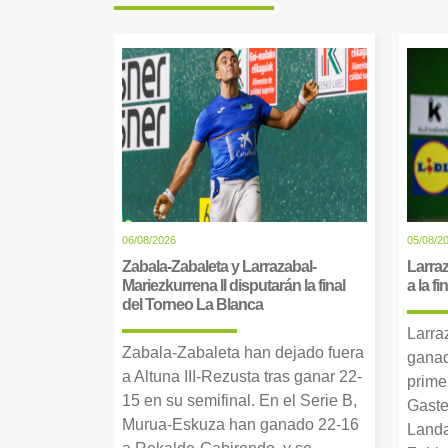
06/08/2026
05/08/2
Zabala-Zabaleta y Larrazabal-
Larraz
Mariezkurrena II disputarán la final
a la f
del Torneo La Blanca
Larra
Zabala-Zabaleta han dejado fuera
ganad
a Altuna III-Rezusta tras ganar 22-
prime
15 en su semifinal. En el Serie B,
Gaste
Murua-Eskuza han ganado 22-16
Landa