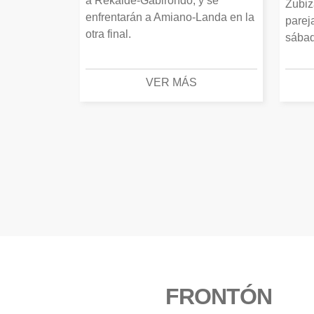
a Rekalde-Gabirondo, y se
Zubiz
enfrentarán a Amiano-Landa en la
parej
otra final.
sábad
VER MÁS
FRONTÓN