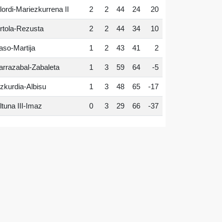
lordi-Mariezkurrena II
2
2
44
24
20
rtola-Rezusta
2
2
44
34
10
aso-Martija
1
2
43
41
2
arrazabal-Zabaleta
1
3
59
64
-5
zkurdia-Albisu
1
3
48
65
-17
ltuna III-Imaz
0
3
29
66
-37