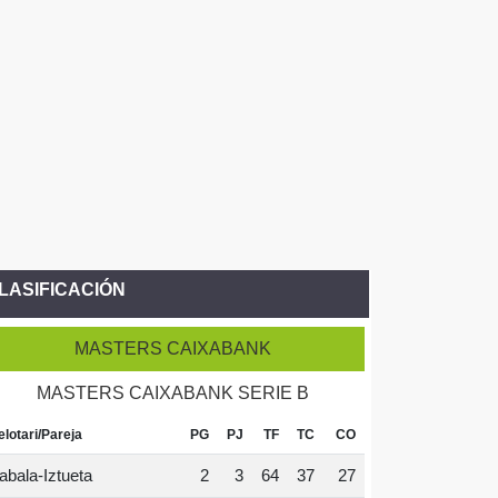
LASIFICACIÓN
MASTERS CAIXABANK
MASTERS CAIXABANK SERIE B
elotari/Pareja
PG
PJ
TF
TC
CO
abala-Iztueta
2
3
64
37
27