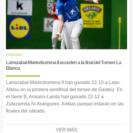
05/08/2026
Larrazabal-Mariezkurrena II acceden a la final del Torneo La
Blanca
Larrazabal-Mariezkurrena II han ganado 22-13 a Laso-
Albisu en la primera semifinal del torneo de Gasteiz. En
el Serie B, Amiano-Landa han ganado 22-12 a
Zubizarreta IV-Aranguren. Ambas parejas estarán en las
finales del sábado.
VER MÁS