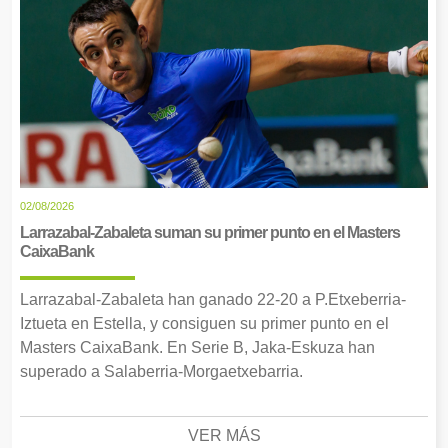
02/08/2026
Larrazabal-Zabaleta suman su primer punto en el Masters
CaixaBank
Larrazabal-Zabaleta han ganado 22-20 a P.Etxeberria-
Iztueta en Estella, y consiguen su primer punto en el
Masters CaixaBank. En Serie B, Jaka-Eskuza han
superado a Salaberria-Morgaetxebarria.
VER MÁS