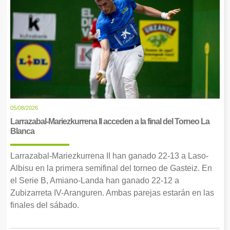
05/08/2026
Larrazabal-Mariezkurrena II acceden a la final del Torneo La
Blanca
Larrazabal-Mariezkurrena II han ganado 22-13 a Laso-
Albisu en la primera semifinal del torneo de Gasteiz. En
el Serie B, Amiano-Landa han ganado 22-12 a
Zubizarreta IV-Aranguren. Ambas parejas estarán en las
finales del sábado.